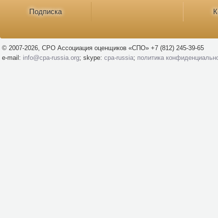
Подписка
К
© 2007-2026, СРО Ассоциация оценщиков «СПО» +7 (812) 245-39-65
e-mail:
info@cpa-russia.org
; skype:
cpa-russia
;
политика конфиденциальн