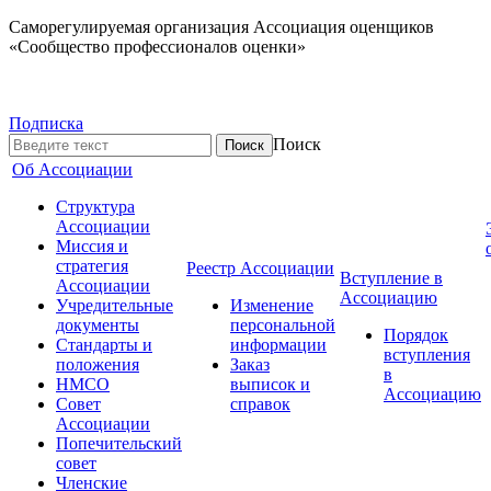
Саморегулируемая организация Ассоциация оценщиков
«Сообщество профессионалов оценки»
Подписка
Поиск
Об Ассоциации
Структура
Ассоциации
Миссия и
стратегия
Реестр Ассоциации
Вступление в
Ассоциации
Ассоциацию
Учредительные
Изменение
документы
персональной
Порядок
Стандарты и
информации
вступления
положения
Заказ
в
НМСО
выписок и
Ассоциацию
Совет
справок
Ассоциации
Попечительский
совет
Членские