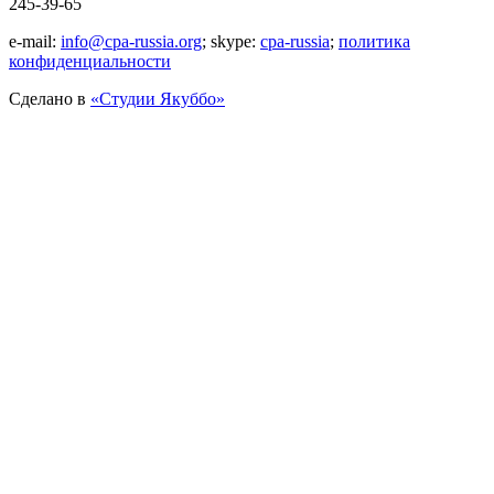
245-39-65
e-mail:
info@cpa-russia.org
; skype:
cpa-russia
;
политика
конфиденциальности
Сделано в
«Cтудии Якуббо»