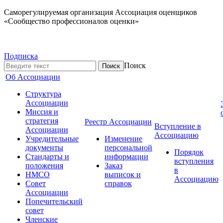
Саморегулируемая организация Ассоциация оценщиков
«Сообщество профессионалов оценки»
Подписка
Поиск
Об Ассоциации
Структура
Ассоциации
Миссия и
стратегия
Реестр Ассоциации
Вступление в
Ассоциации
Ассоциацию
Учредительные
Изменение
документы
персональной
Порядок
Стандарты и
информации
вступления
положения
Заказ
в
НМСО
выписок и
Ассоциацию
Совет
справок
Ассоциации
Попечительский
совет
Членские