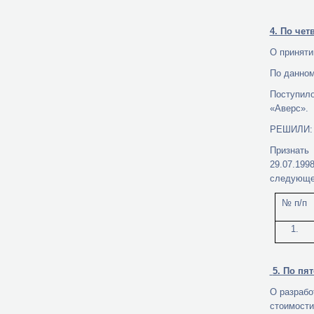
4. По чет
О приняти
По данном
Поступило
«Аверс».
РЕШИЛИ:
Признать
29.07.19
следующе
№ п/п
1.
5. По пя
О разрабо
стоимости