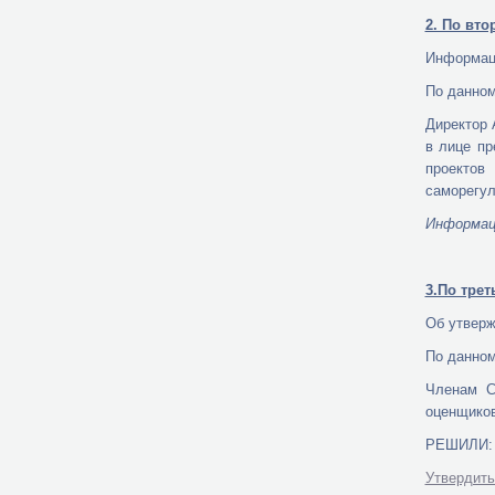
2. По вто
Информаци
По данном
Директор 
в лице пр
проектов
саморегул
И
нформац
3.По трет
Об утверж
По данном
Ч
ленам С
оценщиков
РЕШИЛИ:
Утвердить