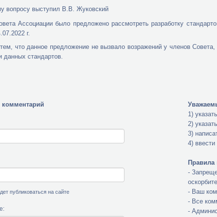
у вопросу выступил В.В. Жуковский
вета Ассоциации было предложено рассмотреть разработку стандарто
07.2022 г.
 тем, что данное предложение не вызвало возражений у членов Совета
и данных стандартов.
 комментарий
Уважаемы
1) указат
2) указат
3) написа
4) ввести
Правила 
- Запреще
оскорбит
- Ваш ко
будет публиковаться на сайте
- Все ко
е:
- Админис