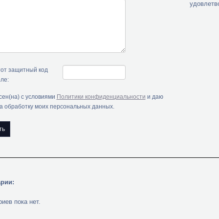
удовлетв
тот защитный код
ле:
сен(на) с условиями
Политики конфиденциальности
и даю
на обработку моих персональных данных.
рии:
иев пока нет.