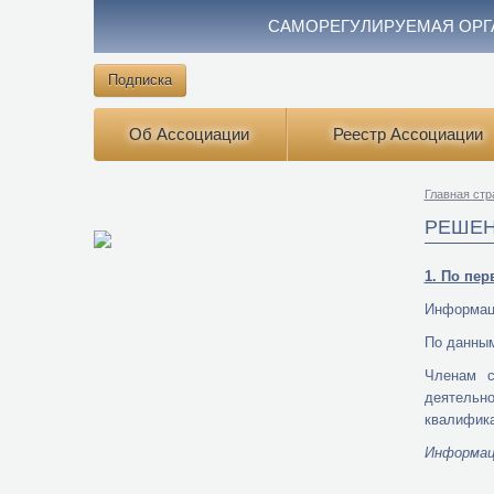
САМОРЕГУЛИРУЕМАЯ ОРГ
Подписка
Об Ассоциации
Реестр Ассоциации
Главная стр
РЕШЕН
1. По пе
Информаци
По данным
Членам с
деятельн
квалифика
И
нформац