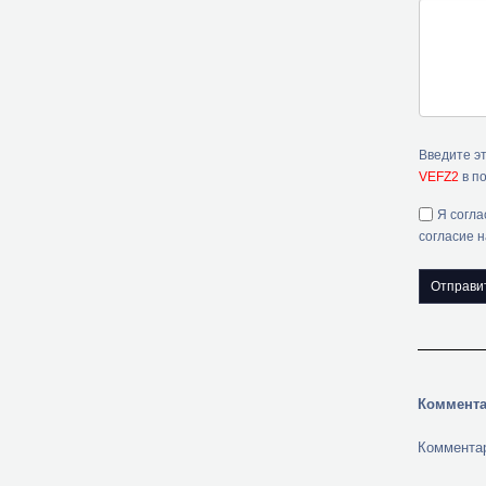
Введите э
VEFZ2
в по
Я согла
согласие 
Коммента
Комментар