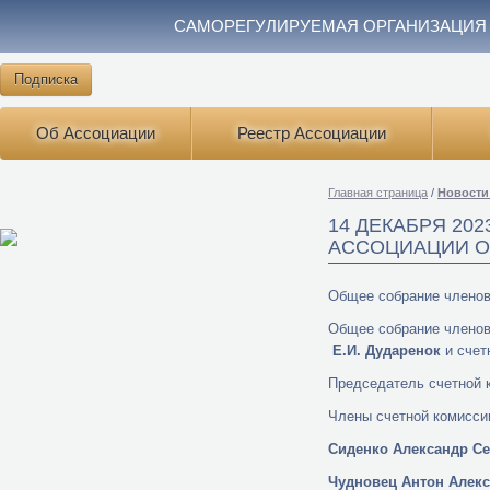
САМОРЕГУЛИРУЕМАЯ ОРГАНИЗАЦИЯ
Подписка
Об Ассоциации
Реестр Ассоциации
Главная страница
/
Новости
14 ДЕКАБРЯ 20
АССОЦИАЦИИ О
Общее собрание членов
Общее собрание членов
Е.И. Дударенок
и счет
Председатель счетной 
Члены счетной комисси
Сиденко Александр Се
Чудновец Антон Алек