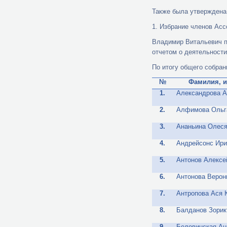
Также была утверждена 
1. Избрание членов Асс
Владимир Витальевич п
отчетом о деятельности 
По итогу общего собра
№
Фамилия, и
1.
Александрова 
2.
Алфимова Ольг
3.
Ананьина Олеся
4.
Андрейсонс Ири
5.
Антонов Алексе
6.
Антонова Верон
7.
Антропова Ася
8.
Балданов Зорик
9.
Беловинская Ан