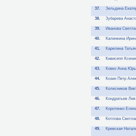
37.
Зельдина Екате
38.
Зубарева Анаст
39.
Иванова Светла
40.
Калинкина Ири
41.
Карелина Татья
42.
Кивисепп Ксени
43.
Ковко Анна Юрь
44.
Козин Петр Але
45.
Колесников Вик
46.
Кондратьев Лев
47.
Коротенко Елен
48.
Котлова Светла
49.
Кревская Натал