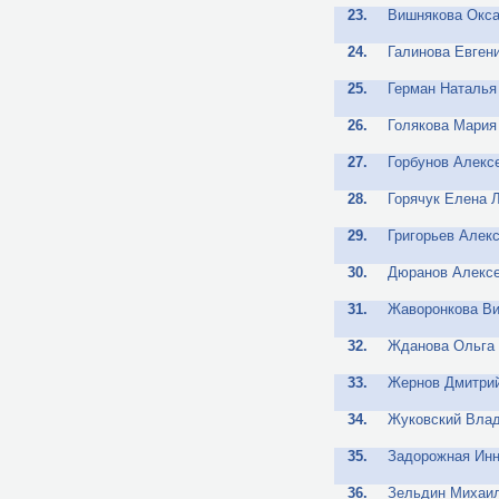
23.
Вишнякова Окса
24.
Галинова Евген
25.
Герман Наталья
26.
Голякова Мария
27.
Горбунов Алекс
28.
Горячук Елена 
29.
Григорьев Алек
30.
Дюранов Алексе
31.
Жаворонкова В
32.
Жданова Ольга
33.
Жернов Дмитри
34.
Жуковский Вла
35.
Задорожная Инн
36.
Зельдин Михаи