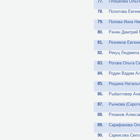
77.
Плешкова Ольга
78.
Политова Евген
79.
Попова Инна Ни
80.
Рачин Дмитрий
81.
Резников Евгени
82.
Рекуц Людмила
83.
Рогова Ольга С
84.
Родин Вадим А
85.
Рощина Наталь
86.
Рыбалтовер Ан
87.
Рычкова (Сирот
88.
Рязанов Алекс
89.
Сарафанова Ол
90.
Саркисова Свет