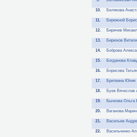
10.
Белякова Анаст
11.
Бережной Борис
12.
Биричев Михаил
13.
Бирюков Витали
14.
Боброва Алекса
15.
Богданова Клав
16.
Борисова Татья
17.
Бритвина Юлия
18.
Буев Вячеслав 
19.
Бычкова Ольга
20.
Ваганова Марин
21.
Васильев Андр
22.
Васильченко Ал