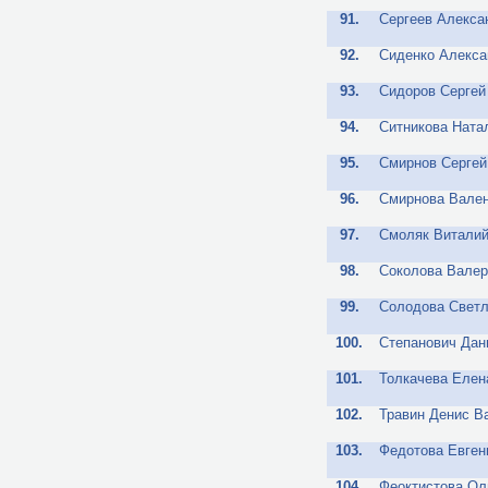
91.
Сергеев Алекса
92.
Сиденко Алекса
93.
Сидоров Серге
94.
Ситникова Ната
95.
Смирнов Сергей
96.
Смирнова Вален
97.
Смоляк Виталий
98.
Соколова Валер
99.
Солодова Светл
100.
Степанович Дан
101.
Толкачева Елен
102.
Травин Денис В
103.
Федотова Евген
104.
Феоктистова Ол