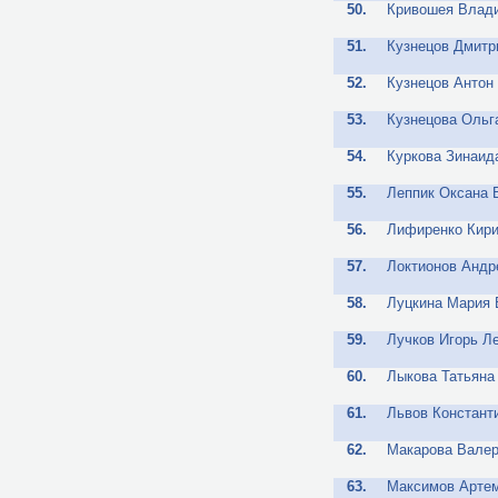
50.
Кривошея Влад
51.
Кузнецов Дмитр
52.
Кузнецов Антон
53.
Кузнецова Ольг
54.
Куркова Зинаид
55.
Леппик Оксана 
56.
Лифиренко Кир
57.
Локтионов Андр
58.
Луцкина Мария
59.
Лучков Игорь Л
60.
Лыкова Татьяна
61.
Львов Констант
62.
Макарова Вале
63.
Максимов Артем