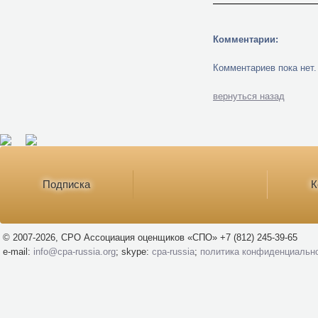
Комментарии:
Комментариев пока нет.
вернуться назад
Подписка
К
© 2007-2026, СРО Ассоциация оценщиков «СПО» +7 (812) 245-39-65
e-mail:
info@cpa-russia.org
; skype:
cpa-russia
;
политика конфиденциальн