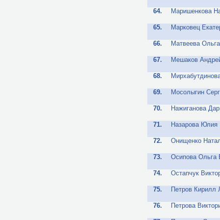
64.
Маришенкова На
65.
Марковец Екате
66.
Матвеева Ольга
67.
Мешаков Андре
68.
Мирхабутдинова
69.
Мосолыгин Сер
70.
Нажиганова Дар
71.
Назарова Юлия
72.
Онищенко Ната
73.
Осипова Ольга 
74.
Остапчук Викто
75.
Петров Кирилл 
76.
Петрова Виктор