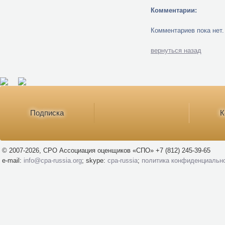
Комментарии:
Комментариев пока нет.
вернуться назад
Подписка
К
© 2007-2026, СРО Ассоциация оценщиков «СПО» +7 (812) 245-39-65
e-mail:
info@cpa-russia.org
; skype:
cpa-russia
;
политика конфиденциальн