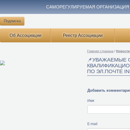
САМОРЕГУЛИРУЕМАЯ ОРГАНИЗАЦИЯ
Подписка
Об Ассоциации
Реестр Ассоциации
Главная страница
/
Новости
📌УВАЖАЕМЫЕ 
КВАЛИФИКАЦИО
ПО ЭЛ.ПОЧТЕ I
Добавить комментари
Имя
E-mail