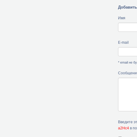
Добавить
Имя
E-mail
* email не 
Сообщени
Введите э
a2Hc4
в по