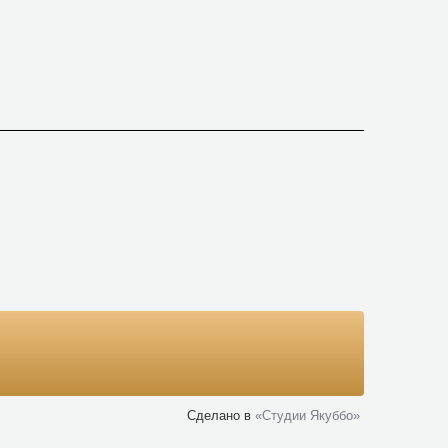
Сделано в
«Cтудии Якуббо»