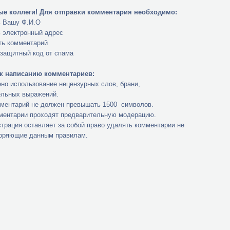
е коллеги!
Для отправки комментария необходимо:
ь Вашу Ф.И.О
ь электронный адрес
ть комментарий
 защитный код от спама
к написанию комментариев:
но использование нецензурных слов, брани,
ельных выражений.
мментарий не должен превышать 1500 символов.
мментарии проходят предварительную модерацию.
трация оставляет за собой право удалять комментарии не
оряющие данным правилам.