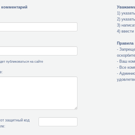
 комментарий
Уважаемы
1) указат
2) указат
3) написа
4) ввести
Правила 
- Запреще
оскорбит
- Ваш ко
будет публиковаться на сайте
- Все ко
е:
- Админис
удовлетв
тот защитный код
ле: