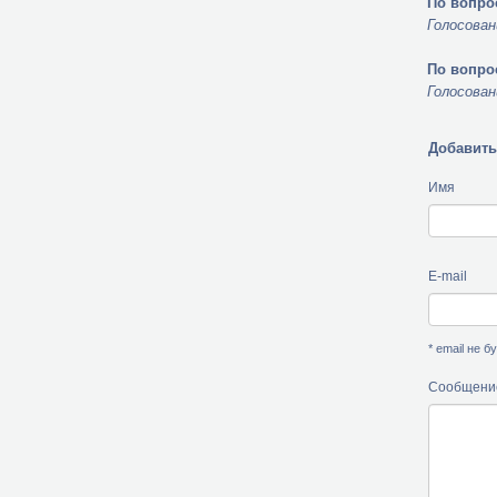
По вопро
Голосован
По вопро
Голосован
Добавить
Имя
E-mail
* email не 
Сообщени