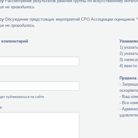
су
Рассмотрение результатов рабочей группы по искусственному интел
ие не проводилось
су
Обсуждение предстоящих мероприятий СРО Ассоциации оценщиков 
ие не проводилось
 комментарий
Уважаемы
1) указат
2) указат
3) написа
4) ввести
Правила 
- Запреще
оскорбит
- Ваш ко
будет публиковаться на сайте
- Все ко
е:
- Админис
удовлетв