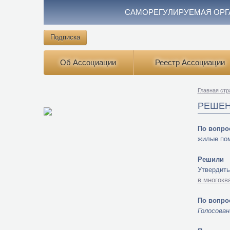
САМОРЕГУЛИРУЕМАЯ ОРГ
Подписка
Об Ассоциации
Реестр Ассоциации
Главная стр
РЕШЕН
По вопро
жилые пом
Решили
Утвердит
в многокв
По вопро
Голосован