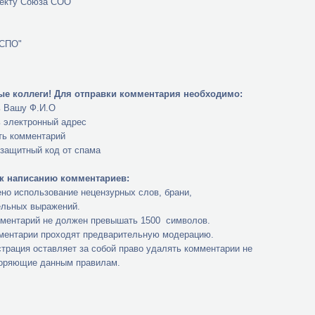
лекту Союза СОО
"СПО"
е коллеги!
Для отправки комментария необходимо:
ь Вашу Ф.И.О
ь электронный адрес
ть комментарий
 защитный код от спама
к написанию комментариев:
но использование нецензурных слов, брани,
ельных выражений.
мментарий не должен превышать 1500 символов.
мментарии проходят предварительную модерацию.
трация оставляет за собой право удалять комментарии не
оряющие данным правилам.