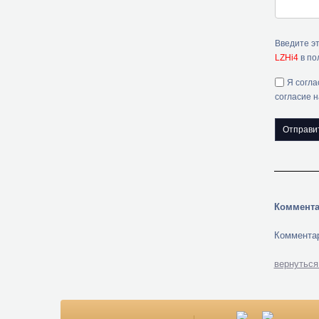
Введите э
LZHi4
в по
Я согла
согласие 
Коммента
Комментар
вернуться