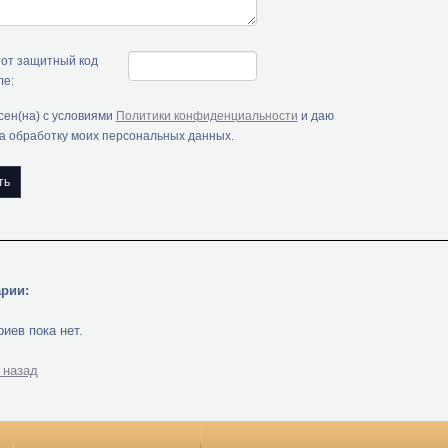
тот защитный код
ле:
сен(на) с условиями
Политики конфиденциальности
и даю
на обработку моих персональных данных.
рии:
иев пока нет.
 назад