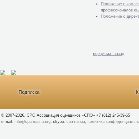
Положение о компе
профессионалов оц
Положение о дирек
вернуться назад
Подписка
К
© 2007-2026, СРО Ассоциация оценщиков «СПО» +7 (812) 245-39-65
e-mail:
info@cpa-russia.org
; skype:
cpa-russia
;
политика конфиденциальн