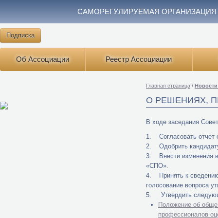
САМОРЕГУЛИРУЕМАЯ ОРГАНИЗАЦИЯ
Подписка
Об Ассоциации
Реестр Ассоциации
Главная страница
/
Новости
О РЕШЕНИЯХ, П
В ходе заседания Сове
1. Согласовать отчет 
2. Одобрить кандидату
3. Внести изменения в
«СПО».
4. Принять к сведению
голосование вопроса ут
5. Утвердить следующ
Положение об обще
профессионалов оц