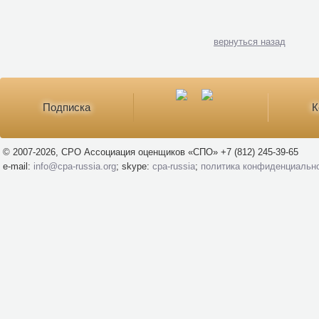
вернуться назад
Подписка
К
© 2007-2026, СРО Ассоциация оценщиков «СПО» +7 (812) 245-39-65
e-mail:
info@cpa-russia.org
; skype:
cpa-russia
;
политика конфиденциальн