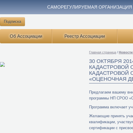
САМОРЕГУЛИРУЕМАЯ ОРГАНИЗАЦИЯ
Подписка
Об Ассоциации
Реестр Ассоциации
Главная страница
/
Новости
30 ОКТЯБРЯ 20
КАДАСТРОВОЙ О
КАДАСТРОВОЙ О
«ОЦЕНОЧНАЯ Д
Предлагаем вашему вни
программы НП СРОО «СПО
Программа включает уч
Желающие принять учас
квалификации, участву
сертификации с присво