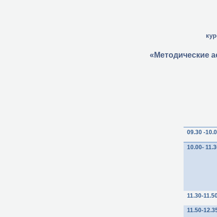
кур
«Методические а
09.30 -10.
10.00- 11.
11.30-11.5
11.50-12.3