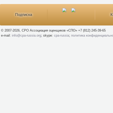
Подписка
К
© 2007-2026, СРО Ассоциация оценщиков «СПО» +7 (812) 245-39-65
e-mail:
info@cpa-russia.org
; skype:
cpa-russia
;
политика конфиденциальн