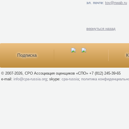
эл. почте:
tov@nwab.ru
вернуться назад
Подписка
К
© 2007-2026, СРО Ассоциация оценщиков «СПО» +7 (812) 245-39-65
e-mail:
info@cpa-russia.org
; skype:
cpa-russia
;
политика конфиденциальн