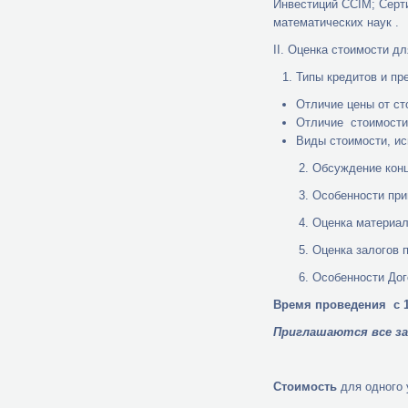
Инвестиций CCIM; Серт
математических наук .
II. Оценка стоимости дл
Типы кредитов и пр
Отличие цены от ст
Отличие стоимости 
Виды стоимости, ис
2. Обсуждение концеп
3. Особенности приме
4. Оценка материальны
5. Оценка залогов по
6. Особенности Договор
Время проведения с 18
Приглашаются все з
Стоимость
для одного 