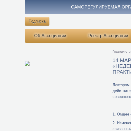
САМОРЕГУЛИРУЕМАЯ ОРГ
Подписка
Об Ассоциации
Реестр Ассоциации
Главная стр
14 МА
«НЕДЕ
ПРАКТ
Лектором 
действите
совершен
1. Общее 
2. Измене
связанным