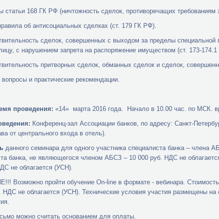
ы статьи 168 ГК РФ (ничтожность сделок, противоречащих требованиям з
правила об антисоциальных сделках (ст. 179 ГК РФ).
твительность сделок, совершенных с выходом за пределы специальной пр
лицу, с нарушением запрета на распоряжение имуществом (ст. 173-174.1 
твительность притворных сделок, обманных сделок и сделок, совершенны
 вопросы и практические рекомендации.
ремя проведения:
«14» марта 2016 года. Начало в 10.00 час. по МСК. в
оведения:
Конференц-зал Ассоциации банков, по адресу: Санкт-Петербур
ава от центрального входа в отель).
ь
данного семинара для одного участника специалиста банка – члена АБ
та банка, не являющегося членом АБСЗ – 10 000 руб. НДС не облагается
НДС не облагается (УСН).
!! Возможно пройти обучение On-line в формате - вебинара. Стоимость O
. НДС не облагается (УСН). Технические условия участия размещены на
ия.
сьмо можно считать основанием для оплаты.