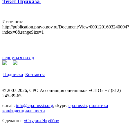
Текст Приказа
Источник:
http://publication.pravo.gov.ru/Document/View/0001201603240004?
index=0&rangeSize=1
вернуться назад
Подписка
Контакты
© 2007-2026, СРО Ассоциация оценщиков «СПО» +7 (812)
245-39-65
e-mail:
info@cpa-russia.org
; skype:
cpa-russia
;
политика
конфиденциальности
Сделано в
«Cтудии Якуббо»