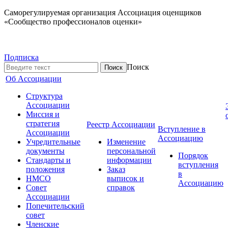
Саморегулируемая организация Ассоциация оценщиков
«Сообщество профессионалов оценки»
Подписка
Поиск
Об Ассоциации
Структура
Ассоциации
Миссия и
стратегия
Реестр Ассоциации
Вступление в
Ассоциации
Ассоциацию
Учредительные
Изменение
документы
персональной
Порядок
Стандарты и
информации
вступления
положения
Заказ
в
НМСО
выписок и
Ассоциацию
Совет
справок
Ассоциации
Попечительский
совет
Членские