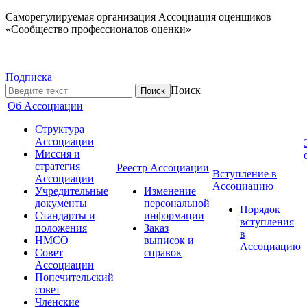
Саморегулируемая организация Ассоциация оценщиков
«Сообщество профессионалов оценки»
Подписка
Поиск
Об Ассоциации
Структура
Ассоциации
Миссия и
стратегия
Реестр Ассоциации
Вступление в
Ассоциации
Ассоциацию
Учредительные
Изменение
документы
персональной
Порядок
Стандарты и
информации
вступления
положения
Заказ
в
НМСО
выписок и
Ассоциацию
Совет
справок
Ассоциации
Попечительский
совет
Членские