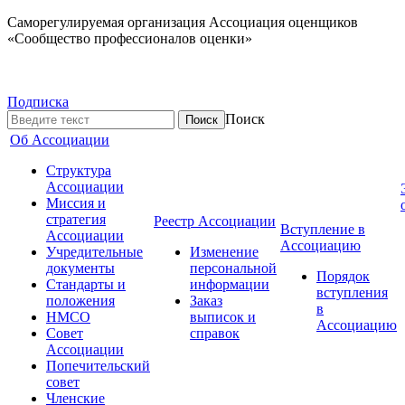
Саморегулируемая организация Ассоциация оценщиков
«Сообщество профессионалов оценки»
Подписка
Поиск
Об Ассоциации
Структура
Ассоциации
Миссия и
стратегия
Реестр Ассоциации
Вступление в
Ассоциации
Ассоциацию
Учредительные
Изменение
документы
персональной
Порядок
Стандарты и
информации
вступления
положения
Заказ
в
НМСО
выписок и
Ассоциацию
Совет
справок
Ассоциации
Попечительский
совет
Членские