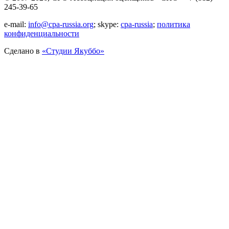
245-39-65
e-mail:
info@cpa-russia.org
; skype:
cpa-russia
;
политика
конфиденциальности
Сделано в
«Cтудии Якуббо»