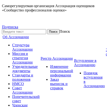
Саморегулируемая организация Ассоциация оценщиков
«Сообщество профессионалов оценки»
Подписка
Поиск
Об Ассоциации
Структура
Ассоциации
Миссия и
стратегия
Реестр Ассоциации
Вступление в
Ассоциации
Ассоциацию
Учредительные
Изменение
документы
персональной
Порядок
Стандарты и
информации
вступления
положения
Заказ
в
НМСО
выписок и
Ассоциацию
Совет
справок
Ассоциации
Попечительский
совет
Членские