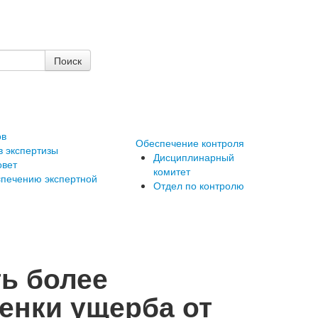
ов
Обеспечение контроля
в экспертизы
Дисциплинарный
овет
комитет
cпечению экспертной
Отдел по контролю
ть более
енки ущерба от