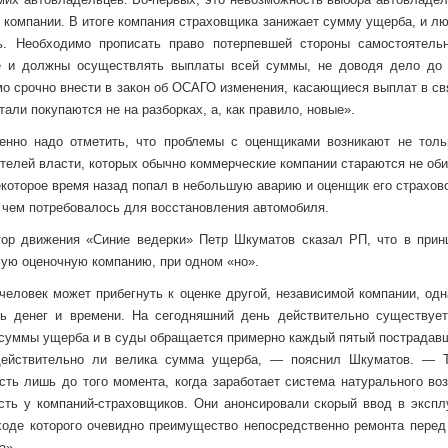
 компании. В итоге компания страховщика занижает сумму ущерба, и л
ь. Необходимо прописать право потерпевшей стороны самостоятельн
е и должны осуществлять выплаты всей суммы, не доводя дело до 
о срочно внести в закон об ОСАГО изменения, касающиеся выплат в свя
тали покупаются не на разборках, а, как правило, новые».
енно надо отметить, что проблемы с оценщиками возникают не толь
телей власти, которых обычно коммерческие компании стараются не обиж
екоторое время назад попал в небольшую аварию и оценщик его страхов
чем потребовалось для восстановления автомобиля.
тор движения «Синие ведерки» Петр Шкуматов сказал РП, что в прин
ую оценочную компанию, при одном «но».
человек может прибегнуть к оценке другой, независимой компании, одн
ть денег и времени. На сегодняшний день действительно существуе
суммы ущерба и в суды обращается примерно каждый пятый пострадавши
действительно ли велика сумма ущерба, — пояснил Шкуматов. — Та
сть лишь до того момента, когда заработает система натурального во
сть у компаний-страховщиков. Они анонсировали скорый ввод в экспл
ходе которого очевидно преимущество непосредственно ремонта перед
а».