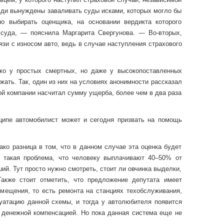
юди вынуждены заваливать суды исками, которых могло бы
о выбирать оценщика, на основании вердикта которого
суда, — пояснила Маргарита Свергунова. — Во-вторых,
зи с износом авто, ведь в случае наступления страхового
ко у простых смертных, но даже у высокопоставленных
ать. Так, один из них на условиях анонимности рассказал
ой компании насчитал сумму ущерба, более чем в два раза
ципе автомобилист может и сегодня призвать на помощь
ако разница в том, что в данном случае эта оценка будет
т такая проблема, что человеку выплачивают 40–50% от
й. Тут просто нужно смотреть, стоит ли овчинка выделки,
кже стоит отметить, что предложение депутата имеет
змещения, то есть ремонта на станциях техобслуживания,
уатацию данной схемы, и тогда у автолюбителя появится
 денежной компенсацией. Но пока данная система еще не