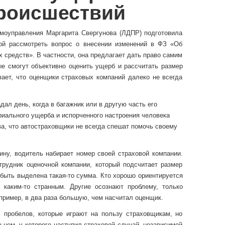
роисшествий
моуправления Маргарита Свергунова (ЛДПР) подготовила
ой рассмотреть вопрос о внесении изменений в ФЗ «Об
 средств». В частности, она предлагает дать право самим
е смогут объективно оценить ущерб и рассчитать размер
вает, что оценщики страховых компаний далеко не всегда
ал день, когда в багажник или в другую часть его
риального ущерба и испорченного настроения человека
ва, что автостраховщики не всегда спешат помочь своему
ну, водитель набирает номер своей страховой компании.
трудник оценочной компании, который подсчитает размер
быть выделена такая-то сумма. Кто хорошо ориентируется
 каким-то странным. Другие осознают проблему, только
апример, в два раза большую, чем насчитал оценщик.
 пробелов, которые играют на пользу страховщикам, но
ьцем, у которого наступил страховой случай, независимой