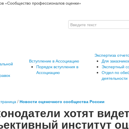
ов «Сообщество профессионалов оценки»
Экспертиза отчет
Вступление в Ассоциацию
Для заказчико
альной
Порядок вступления в
Экспертный с
Ассоциацию
Отдел по обе
равок
деятельности
страница
/
Новости оценочного сообщества России
конодатели хотят виде
ъективный институт оц