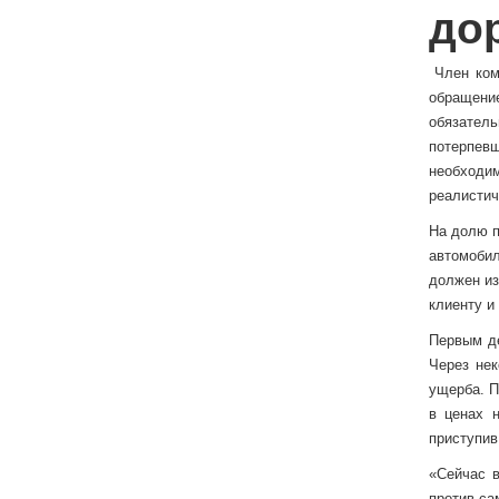
до
Член ком
обращени
обязатель
потерпевш
необходим
реалистич
На долю п
автомобил
должен из
клиенту и
Первым де
Через нек
ущерба. П
в ценах н
приступив
«Сейчас в
против са