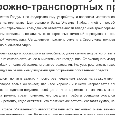
рожно-транспортных п
итета Госдумы по федеративному устройству и вопросам местного са
е на имя главы Центрального банка Эльвиры Набиуллиной с просьб
ном страховании гражданской ответственности владельцев транспортных
им привлекать независимых от страховых компаний оценщиков, которы
ой компенсации. Сегодняшняя практика, отметила Свергунова, показы
но оценивают ущерб.
очти каждого российского автолюбителя, даже самого аккуратного, выпад
я въезжало авто менее внимательного гражданина. От очевидного мате
бавить полис обязательного автострахования. Но, увы, реальность тако
 идут на различные ухищрения для сохранения собственных средств.
лом, попав в аварию и посмотрев печальным взором на свежую вмяти
оторое время он узнает, что «все хорошо» и к нему направляется со
осле подсчета водителю сообщается, что на ремонт его машины может 
а ремонт, сразу понимает, что результат работы оценщика оказался
 к ремонту, когда окажется, что фактические затраты составят сумму, н
 сфере обязательного автострахования есть несколько очень важных
мих автовладельцев. Во-первых, это невозможность выбора автовладел