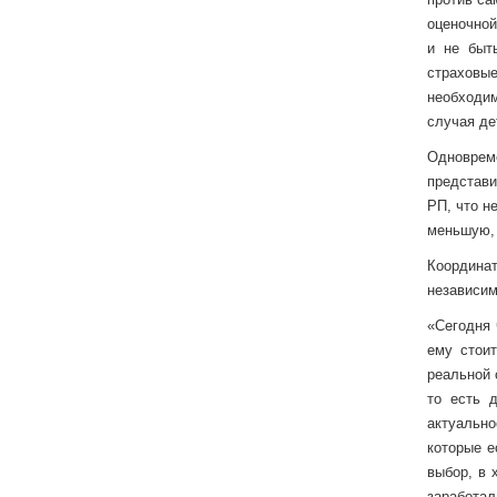
оценочной
и не быт
страховы
необходим
случая де
Одноврем
представи
РП, что н
меньшую, 
Координа
независим
«Сегодня 
ему стои
реальной 
то есть 
актуально
которые е
выбор, в 
заработал