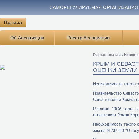
САМОРЕГУЛИРУЕМАЯ ОРГАНИЗАЦИЯ
Подписка
Об Ассоциации
Реестр Ассоциации
Главная страница
/
Новости
КРЫМ И СЕВАС
ОЦЕНКИ ЗЕМЛИ
Необходимость такого о
Правительство Севасто
Севастополя и Крыма к
Реклама 19Об этом на
отношениям Роман Коро
Необходимость такого 
закона N 237-ФЗ "О гос