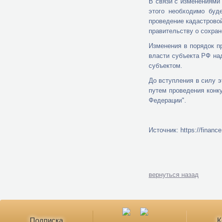
В связи с изменениями 
этого необходимо буд
проведение кадастрово
правительству о сохран
Изменения в порядок п
власти субъекта РФ на
субъектом.
До вступления в силу 
путем проведения конк
Федерации".
Источник: https://finance
вернуться назад
Подписка
К