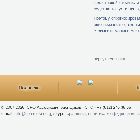
кадастровой стоимости
будет не так уж и легко
Поэтому спрогнозироват
еще неизвестно, сколь
стоимость машино-места
вернуться назад
Подписка
К
© 2007-2026, СРО Ассоциация оценщиков «СПО» +7 (812) 245-39-65
e-mail:
info@cpa-russia.org
; skype:
cpa-russia
;
политика конфиденциальн