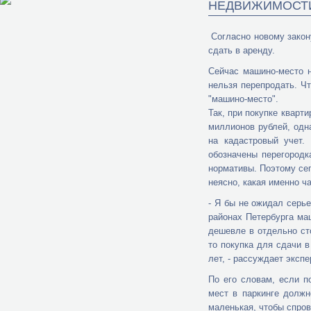
НЕДВИЖИМОСТ
Согласно новому закону
сдать в аренду.
Сейчас машино-место н
нельзя перепродать. Ч
"машино-место".
Так, при покупке кварт
миллионов рублей, одн
на кадастровый учет.
обозначены перегородк
нормативы. Поэтому се
неясно, какая именно ч
- Я бы не ожидал серье
районах Петербурга ма
дешевле в отдельно ст
то покупка для сдачи в
лет, - рассуждает эксп
По его словам, если п
мест в паркинге должн
маленькая, чтобы спро