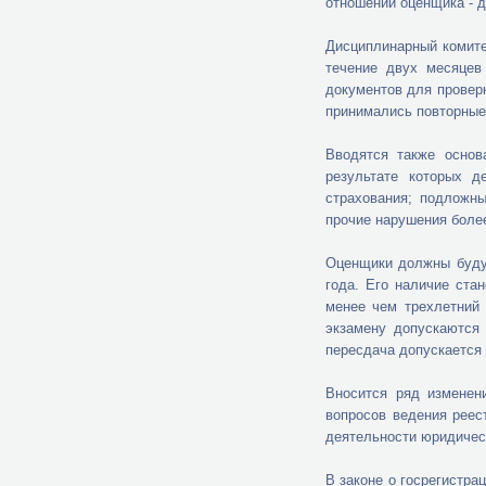
отношении оценщика - д
Дисциплинарный комите
течение двух месяцев
документов для провер
принимались повторные 
Вводятся также основ
результате которых д
страхования; подложны
прочие нарушения более
Оценщики должны будут
года. Его наличие ста
менее чем трехлетний
экзамену допускаются 
пересдача допускается 
Вносится ряд изменен
вопросов ведения реес
деятельности юридичес
В законе о госрегистра