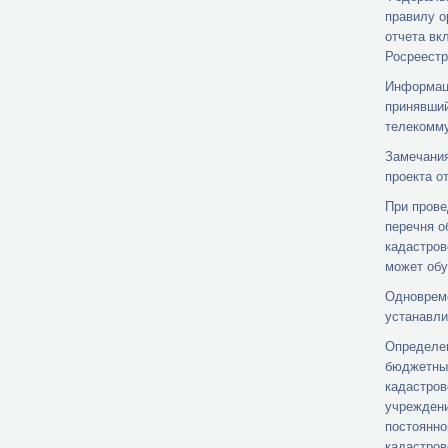
правилу о
отчета вк
Росреестр
Информаци
принявший
телекомму
Замечания
проекта от
При прове
перечня о
кадастров
может обу
Одновреме
устанавли
Определен
бюджетных
кадастров
учреждени
постоянно
кадастров