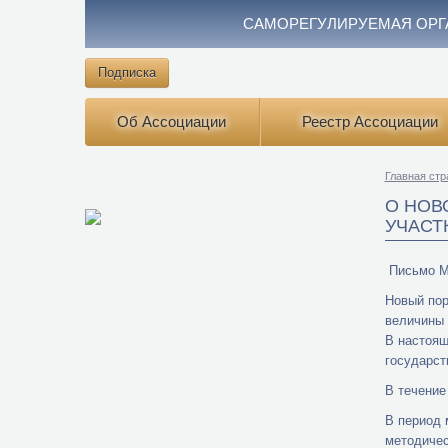
САМОРЕГУЛИРУЕМАЯ ОРГ
Подписка
Об Ассоциации
Реестр Ассоциации
Главная стр
О НОВ
УЧАСТ
Письмо Ми
Новый пор
величины 
В настоящ
государст
В течение
В период 
методичес