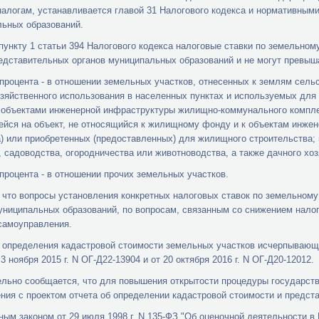
алогам, устанавливается главой 31 Налогового кодекса и нормативным
ьных образований.
пункту 1 статьи 394 Налогового кодекса налоговые ставки по земельно
едставительных органов муниципальных образований и не могут превыш
цента - в отношении земельных участков, отнесенных к землям сельск
зяйственного использования в населенных пунктах и используемых для
объектами инженерной инфраструктуры жилищно-коммунального комплек
йся на объект, не относящийся к жилищному фонду и к объектам инже
) или приобретенных (предоставленных) для жилищного строительства; 
, садоводства, огородничества или животноводства, а также дачного хоз
цента - в отношении прочих земельных участков.
 что вопросы установления конкретных налоговых ставок по земельному
униципальных образований, по вопросам, связанным со снижением налог
самоуправления.
и определения кадастровой стоимости земельных участков исчерпываю
3 ноября 2015 г. N ОГ-Д22-13904 и от 20 октября 2016 г. N ОГ-Д20-12012.
льно сообщается, что для повышения открытости процедуры государств
ния с проектом отчета об определении кадастровой стоимости и предста
ым законом от 29 июля 1998 г. N 135-ФЗ "Об оценочной деятельности в