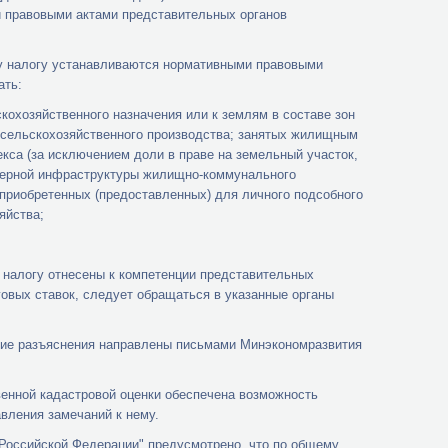
и правовыми актами представительных органов
му налогу устанавливаются нормативными правовыми
ать:
охозяйственного назначения или к землям в составе зон
 сельскохозяйственного производства; занятых жилищным
са (за исключением доли в праве на земельный участок,
нерной инфраструктуры жилищно-коммунального
приобретенных (предоставленных) для личного подсобного
яйства;
 налогу отнесены к компетенции представительных
овых ставок, следует обращаться в указанные органы
щие разъяснения направлены письмами Минэкономразвития
енной кадастровой оценки обеспечена возможность
вления замечаний к нему.
 Российской Федерации" предусмотрено, что по общему