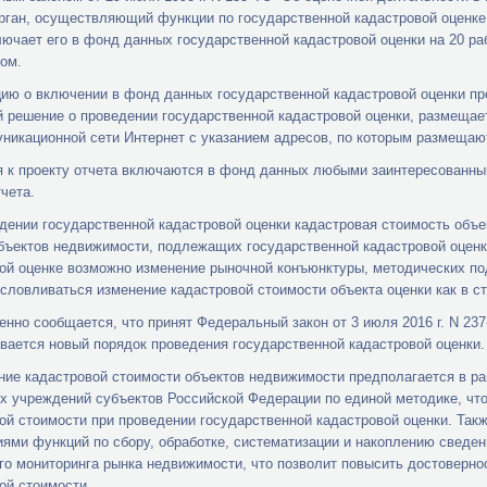
рган, осуществляющий функции по государственной кадастровой оценке,
лючает его в фонд данных государственной кадастровой оценки на 20 р
ом.
ю о включении в фонд данных государственной кадастровой оценки прое
 решение о проведении государственной кадастровой оценки, размещае
никационной сети Интернет с указанием адресов, по которым размещают
 к проекту отчета включаются в фонд данных любыми заинтересованным
чета.
дении государственной кадастровой оценки кадастровая стоимость объ
бъектов недвижимости, подлежащих государственной кадастровой оценк
ой оценке возможно изменение рыночной конъюнктуры, методических по
словливаться изменение кадастровой стоимости объекта оценки как в ст
нно сообщается, что принят Федеральный закон от 3 июля 2016 г. N 237
вается новый порядок проведения государственной кадастровой оценки.
ие кадастровой стоимости объектов недвижимости предполагается в р
 учреждений субъектов Российской Федерации по единой методике, что
ой стоимости при проведении государственной кадастровой оценки. Та
ями функций по сбору, обработке, систематизации и накоплению сведе
го мониторинга рынка недвижимости, что позволит повысить достоверн
ой стоимости.