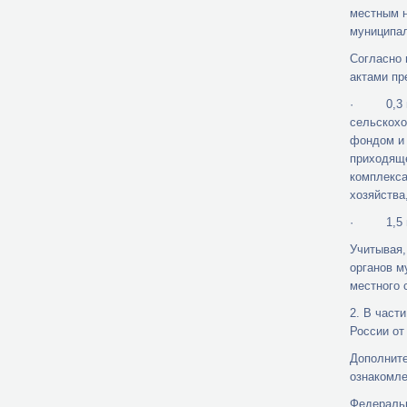
местным н
муниципал
Согласно 
актами пр
· 0,3 про
сельскохо
фондом и 
приходяще
комплекса
хозяйства
· 1,5 про
Учитывая,
органов м
местного 
2. В част
России от 
Дополните
ознакомле
Федеральн