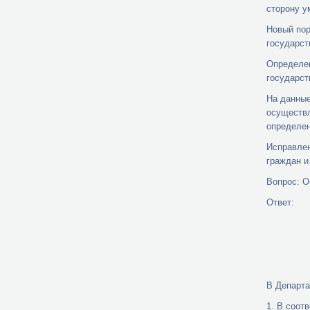
сторону у
Новый пор
государст
Определен
государст
На данные
осуществл
определен
Исправлен
граждан и
Вопрос: О
Ответ:
В Департа
1. В соот