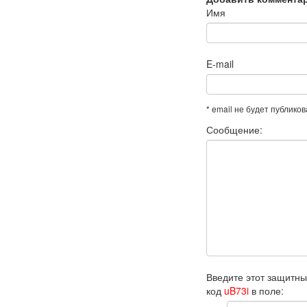
Имя
E-mail
* email не будет публико
Сообщение:
Введите этот защитн
код
uB73i
в поле: