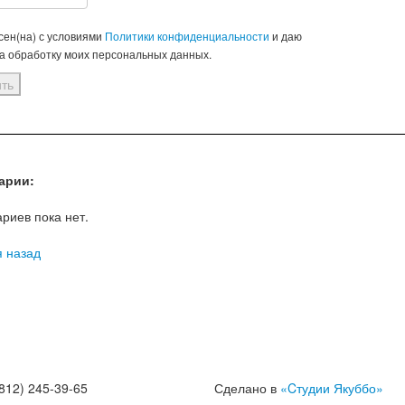
сен(на) с условиями
Политики конфиденциальности
и даю
на обработку моих персональных данных.
арии:
риев пока нет.
я назад
812) 245-39-65
Сделано в
«Cтудии Якуббо»