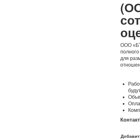
(О
со
оц
ООО «БТ
полного
для раз
отношен
Рабо
буду
Объе
Опла
Комп
Контак
Добавит