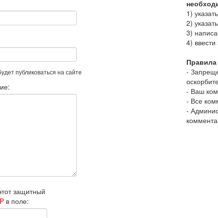
необход
1) указат
2) указат
3) напис
4) ввести
Правила 
- Запрещ
 будет публиковаться на сайте
оскорбит
ие:
- Ваш ко
- Все ко
- Админис
коммента
этот защитный
P
в поле: