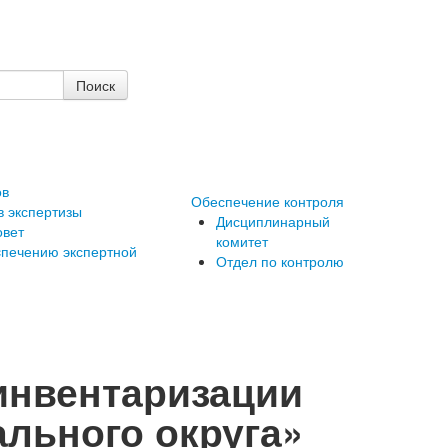
ов
Обеспечение контроля
в экспертизы
Дисциплинарный
овет
комитет
cпечению экспертной
Отдел по контролю
инвентаризации
льного округа»