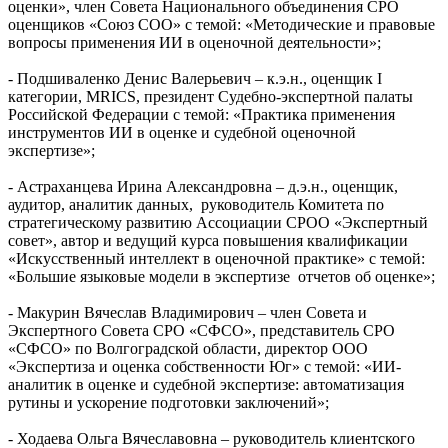
оценки», член Совета Национального объединения СРО
оценщиков «Союз СОО» с темой: «Методические и правовые
вопросы применения ИИ в оценочной деятельности»;
- Подшиваленко Денис Валерьевич – к.э.н., оценщик I
категории, MRICS, президент Судебно-экспертной палаты
Российской Федерации с темой: «Практика применения
инструментов ИИ в оценке и судебной оценочной
экспертизе»;
- Астраханцева Ирина Александровна – д.э.н., оценщик,
аудитор, аналитик данных, руководитель Комитета по
стратегическому развитию Ассоциации СРОО «Экспертный
совет», автор и ведущий курса повышения квалификации
«Искусственный интеллект в оценочной практике» с темой:
«Большие языковые модели в экспертизе отчетов об оценке»;
- Макурин Вячеслав Владимирович – член Совета и
Экспертного Совета СРО «СФСО», представитель СРО
«СФСО» по Волгоградской области, директор ООО
«Экспертиза и оценка собственности Юг» с темой: «ИИ-
аналитик в оценке и судебной экспертизе: автоматизация
рутины и ускорение подготовки заключений»;
- Ходаева Ольга Вячеславовна – руководитель клиентского