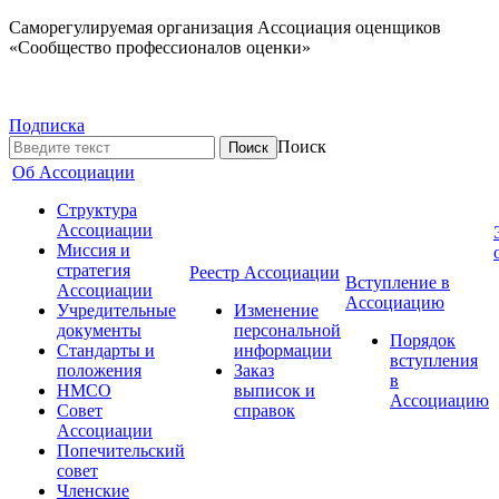
Саморегулируемая организация Ассоциация оценщиков
«Сообщество профессионалов оценки»
Подписка
Поиск
Об Ассоциации
Структура
Ассоциации
Миссия и
стратегия
Реестр Ассоциации
Вступление в
Ассоциации
Ассоциацию
Учредительные
Изменение
документы
персональной
Порядок
Стандарты и
информации
вступления
положения
Заказ
в
НМСО
выписок и
Ассоциацию
Совет
справок
Ассоциации
Попечительский
совет
Членские