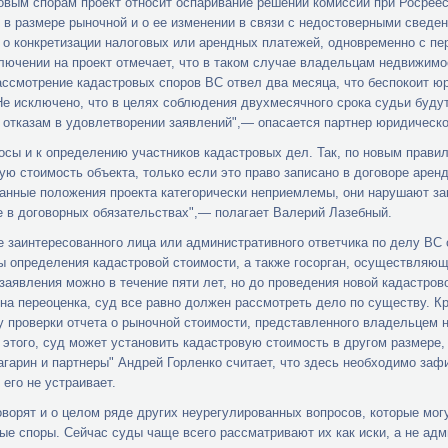
овым спорам проект относит оспаривание решений комиссии при Росреес
 в размере рыночной и о ее изменении в связи с недостоверными сведе
 о конкретизации налоговых или арендных платежей, одновременно с пе
лючении на проект отмечает, что в таком случае владельцам недвижимо
ассмотрение кадастровых споров ВС отвел два месяца, что беспокоит ю
Не исключено, что в целях соблюдения двухмесячного срока судьи будут
отказам в удовлетворении заявлений",— опасается партнер юридическ
осы и к определению участников кадастровых дел. Так, по новым прави
ую стоимость объекта, только если это право записано в договоре аренды
анные положения проекта категорически неприемлемы, они нарушают зак
 в договорных обязательствах",— полагает Валерий Лазебный.
е заинтересованного лица или административного ответчика по делу ВС 
ы определения кадастровой стоимости, а также госорган, осуществляющ
заявления можно в течение пяти лет, но до проведения новой кадастров
на переоценка, суд все равно должен рассмотреть дело по существу. Кр
у проверки отчета о рыночной стоимости, представленного владельцем н
 этого, суд может установить кадастровую стоимость в другом размере,
Гагарин и партнеры" Андрей Горленко считает, что здесь необходимо зафи
 его не устраивает.
ворят и о целом ряде других неурегулированных вопросов, которые могу
ые споры. Сейчас суды чаще всего рассматривают их как иски, а не ад