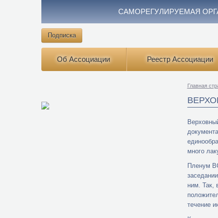
САМОРЕГУЛИРУЕМАЯ ОРГ
Подписка
Об Ассоциации
Реестр Ассоциации
Главная стр
ВЕРХО
Верховный
документа
единообра
много лак
Пленум ВС
заседании
ним. Так,
положител
течение и