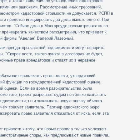
тре, а также заявления об установлении кадастровой
ниями или ошибками. Рассмотрение иных требований,
ресмотром кадастровой стоимости не допускается. РСПП в
сти придется инициировать два дела вместо одного. При
ристов. "Сейчас дела в Мосгорсуде рассматриваются по
 пренебрегать качеством рассмотрения, что приведет к
ой фирмы "Авелан" Валерий Лазебный.
лам арендаторы частной недвижимости могут оспорить
. "Скорее всего, такого пункта в договорах не будет,
онные права арендаторов и ставят их в неравное
обязывает привлекать орган власти, утвердивший
ий функции по государственной кадастровой оценке.
ой оценки. Если во время разбирательства была
оме того, проект разрешает судам не только назначать
едвижимости, но и заказывать новую оценку объекта.
 чем требует заявитель. Партнер адвокатского бюро
ксировать право заявителя отказаться от иска, если эта
т привести к тому, что новые правила только усложнят
министративные споры, как предписывают новые правила.