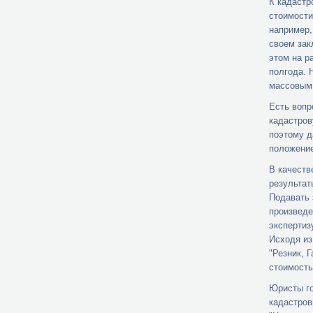
К кадастр
стоимости
например,
своем зак
этом на р
полгода. 
массовым 
Есть вопр
кадастров
поэтому д
положение
В качеств
результат
Подавать 
произведе
экспертиз
Исходя из
"Резник, 
стоимость
Юристы го
кадастров