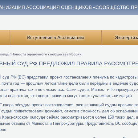
АНИЗАЦИЯ АССОЦИАЦИЯ ОЦЕНЩИКОВ «СООБЩЕСТВО П
Вступление в Ассоциацию
Экспертиз
аница
/
Новости оценочного сообщества России
ВНЫЙ СУД РФ ПРЕДЛОЖИЛ ПРАВИЛА РАССМОТР
 суд РФ (ВС) представил проект постановления пленума по кадастров
 почти год — прошлым летом такие дела были переданы в ведение судов
зная практика так и не сложилась. Сами судьи, Минюст и Генпрокурату
ун и опасаются, что новые правила могут только усложнить ситуацию.
 вчера обсудил проект постановления, разъясняющий судам правила р
 судьи приветствовали документ, отметив сложность дел об оспаривани
 в Красноярском облсуде сейчас рассматриваются более 150 таких дел,
ьные отзывы от Минюста и Генпрокуратуры. Представитель ВС сообщил 
юня.