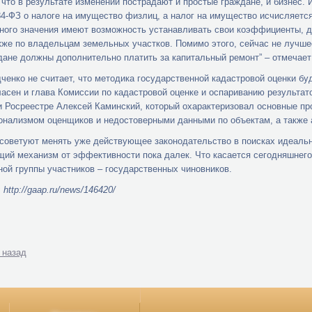
 что в результате изменений пострадают и простые граждане, и бизнес. И
84-ФЗ о налоге на имущество физлиц, а налог на имущество исчисляется
ого значения имеют возможность устанавливать свои коэффициенты, д
кже по владельцам земельных участков. Помимо этого, сейчас не лучшее
дане должны дополнительно платить за капитальный ремонт” – отмечает
ченко не считает, что методика государственной кадастровой оценки бу
ласен и глава Комиссии по кадастровой оценке и оспариванию результа
и Росреестре Алексей Каминский, который охарактеризовал основные п
нализмом оценщиков и недостоверными данными по объектам, а также
советуют менять уже действующее законодательство в поисках идеальн
ий механизм от эффективности пока далек. Что касается сегодняшнего т
ной группы участников – государственных чиновников.
http://gaap.ru/news/146420/
 назад