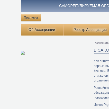
САМОРЕГУЛИРУЕМАЯ ОРГ
Подписка
Об Ассоциации
Реестр Ассоциации
Главная стр
В ЗАК
Как пишет
первые вы
бизнеса. 
эти же ор
ограничен
Российско
обсуждени
повышение
Ирина Рад