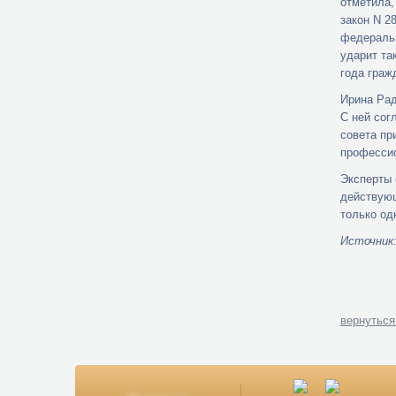
отметила,
закон N 2
федеральн
ударит та
года граж
Ирина Рад
С ней сог
совета пр
профессио
Эксперты 
действующ
только од
Источник: 
вернуться