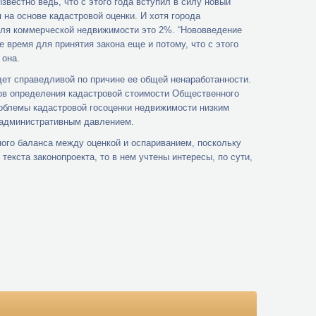
звестно ведь, что с этого года вступил в силу новый
 на основе кадастровой оценки. И хотя города
ля коммерческой недвижимости это 2%. “Нововведение
 время для принятия закона еще и потому, что с этого
 она.
дет справедливой по причине ее общей ненаработанности.
тов определения кадастровой стоимости Общественного
роблемы кадастровой госоценки недвижимости низким
 административным давлением.
ого баланса между оценкой и оспариванием, поскольку
екста законопроекта, то в нем учтены интересы, по сути,