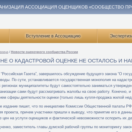
АНИЗАЦИЯ АССОЦИАЦИЯ ОЦЕНЩИКОВ «СООБЩЕСТВО П
Вступление в Ассоциацию
Экспертиз
аница
/
Новости оценочного сообщества России
ОНЕ О КАДАСТРОВОЙ ОЦЕНКЕ НЕ ОСТАЛОСЬ И Н
 “Российская Газета”, завершилось обсуждение будущего закона “О госу
воды. По сути, устанавливается государственная монополия на кадастр
В регионах муниципалитеты будут самостоятельно заниматься утвержден
ганизации сами будут рассматривать жалобы на свою работу. Конечно, и 
ием сферы деятельности оценки (только лишь купля-продажа жилой нед
е издание пишет, что по инициативе Комиссии Общественной палаты РФ
я проекта, причем участники пришли к выводу, что принятие его в данн
 цен на услуги оценщиков и фактической невозможности оспорить их де
ченко, заместитель главы думской рабочей группы по мониторингу зако