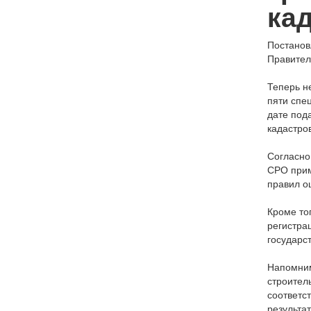
ка
Постанов
Правител
Теперь н
пяти спе
дате пода
кадастро
Согласно
СРО прим
правил о
Кроме то
регистра
государс
Напомним
строител
соответс
результа