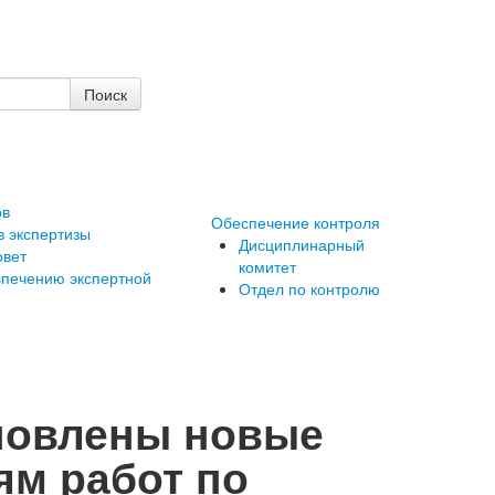
ов
Обеспечение контроля
в экспертизы
Дисциплинарный
овет
комитет
cпечению экспертной
Отдел по контролю
новлены новые
ям работ по