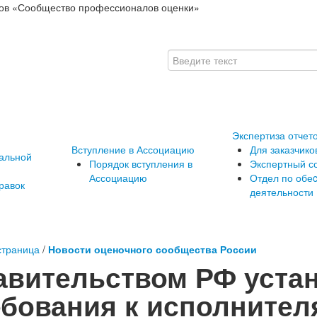
ов «Сообщество профессионалов оценки»
Экспертиза отчет
Вступление в Ассоциацию
Для заказчико
альной
Порядок вступления в
Экспертный с
Ассоциацию
Отдел по обе
равок
деятельности
страница
/
Новости оценочного сообщества России
авительством РФ уста
ебования к исполнител