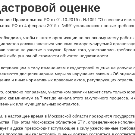
дастровой оценке
ление Правительства РФ от 01.10.2015 г. №1051 "О внесении изм
ьства РФ от 4 февраля 2015 г. №99" устанавливает новые требова
еобходимо, чтобы в штате организации по основному месту работ
циалистов должны являться членами саморегулируемой организаци
чи заявки на участие в закупке. Кроме того, ужесточились требова
вой либо рыночной стоимости объектов недвижимости.
 вступающим в силу изменениям к кадастровой оценке не допуск
еняются дисциплинарные меры за нарушения закона «Об оценочн
ценки и иных нормативных правовых актов, регулирующих отрасль
го, согласно поправкам, участником закупки может стать только ю
цию как минимум за 7 лет до начала этого закупочного процесса
твенных или муниципальных контрактов.
, в настоящее время в Московской области проводится государств
ьства. При этом Московское областное БТИ, определенное исполнит
твует и даже превосходит вступающие в силу ужесточенные требов
тов проходящей кадастровой оценки должно состояться в соответс