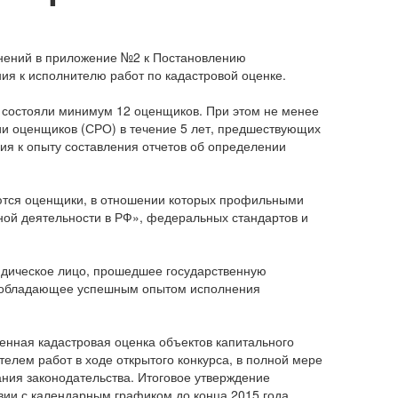
енений в приложение №2 к Постановлению
ния к исполнителю работ по кадастровой оценке.
ы состояли минимум 12 оценщиков. При этом не менее
и оценщиков (СРО) в течение 5 лет, предшествующих
ния к опыту составления отчетов об определении
аются оценщики, в отношении которых профильными
ой деятельности в РФ», федеральных стандартов и
.
ридическое лицо, прошедшее государственную
, и обладающее успешным опытом исполнения
енная кадастровая оценка объектов капитального
елем работ в ходе открытого конкурса, в полной мере
ания законодательства. Итоговое утверждение
твии с календарным графиком до конца 2015 года.