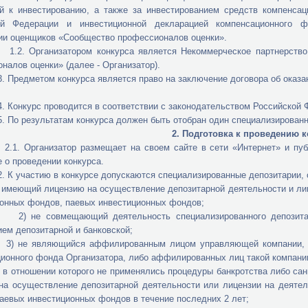
й к инвестированию, а также за инвестированием средств компенсац
ой Федерации и инвестиционной декларацией компенсационного ф
ии оценщиков «Сообщество профессионалов оценки».
анизатором конкурса является Некоммерческое партнерство Са
налов оценки» (далее - Организатор).
метом конкурса является право на заключение договора об оказании
курс проводится в соответствии с законодательством Российской Ф
результатам конкурса должен быть отобран один специализированны
2. Подготовка к проведению 
анизатор размещает на своем сайте в сети «Интернет» и публику
 о проведении конкурса.
частию в конкурсе допускаются специализированные депозитарии, 
ий лицензию на осуществление депозитарной деятельности и лицен
онных фондов, паевых инвестиционных фондов;
овмещающий деятельность специализированного депозитария с
ем депозитарной и банковской;
вляющийся аффилированным лицом управляющей компании, осущ
ионного фонда Организатора, либо аффилированных лиц такой компани
ошении которого не применялись процедуры банкротства либо санкц
на осуществление депозитарной деятельности или лицензии на деятел
аевых инвестиционных фондов в течение последних 2 лет;