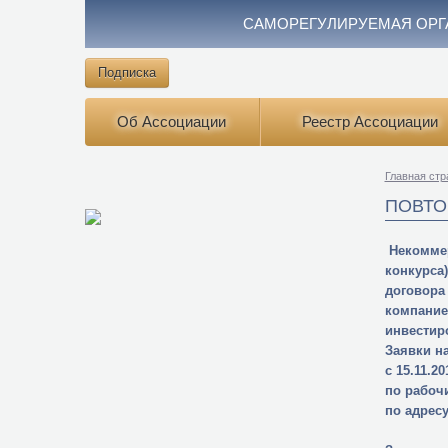
САМОРЕГУЛИРУЕМАЯ ОРГ
Подписка
Об Ассоциации
Реестр Ассоциации
Главная стр
ПОВТО
Некоммер
конкурса
договора
компание
инвестир
Заявки н
с 15.11.20
по рабочи
по адресу