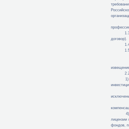
требовани
Российск
организац
1.2. Орг
профессио
1.3. Пред
договор).
1.4. Кон
1.5. По 
2.1. Орг
извещение
2.2. К у
1) имеющ
инвестици
2) не с
исключени
3) не я
компенсац
4) в отн
лицензии 
фондов, п