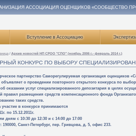
АНИЗАЦИЯ АССОЦИАЦИЯ ОЦЕНЩИКОВ «СООБЩЕСТВО П
Вступление в Ассоциацию
Экспертиз
аница
/
Архив новостей НП СРОО "СПО" (ноябрь 2006 г.- февраль 2014 г.)
РНЫЙ КОНКУРС ПО ВЫБОРУ СПЕЦИАЛИЗИРОВАН
ческое партнерство Саморегулируемая организация оценщиков «С
) объявляет о проведении повторного открытого конкурса по выбо
 об оказании услуг специализированного депозитария в целях осу
й правил размещения средств компенсационного фонда Организато
ованию таких средств.
а участие в конкурсе принимаются
11г. по 15.12.2011г.
м дням с 10:30 до 12:30 и с 14:00 до 17:00
: 190000, Санкт-Петербург, пер. Гривцова, д. 5, офис 233.