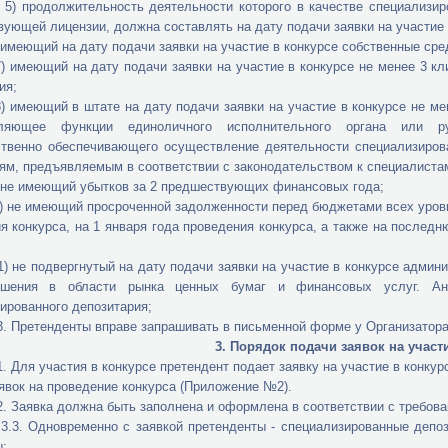
лжительность деятельности которого в качестве специализирова
вующей лицензии, должна составлять на дату подачи заявки на участие в
й на дату подачи заявки на участие в конкурсе собственные средст
ий на дату подачи заявки на участие в конкурсе не менее 3 клиен
ия;
ий в штате на дату подачи заявки на участие в конкурсе не менее
ляющее функции единоличного исполнительного органа или рук
ственно обеспечивающего осуществление деятельности специализиров
ям, предъявляемым в соответствии с законодательством к специалиста
еющий убытков за 2 предшествующих финансовых года;
меющий просроченной задолженности перед бюджетами всех уровней 
я конкурса, на 1 января года проведения конкурса, а также на последн
одвергнутый на дату подачи заявки на участие в конкурсе админис
ушения в области рынка ценных бумаг и финансовых услуг. Ана
ированного депозитария;
тенденты вправе запрашивать в письменной форме у Организатора р
3. Порядок подачи заявок на участ
участия в конкурсе претендент подает заявку на участие в конкурсе
явок на проведение конкурса (Приложение №2).
вка должна быть заполнена и оформлена в соответствии с требовани
овременно с заявкой претенденты - специализированные депозит
: