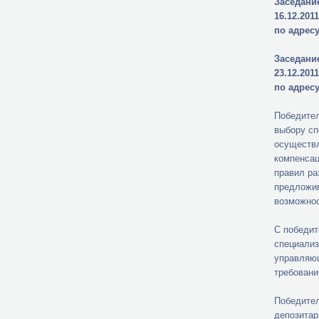
Заседани
16.12.2011
по адресу
Заседани
23.12.2011
по адресу
Победител
выбору
сп
осуществл
компенсац
правил ра
предложив
возможнос
С победит
специализ
управляющ
требовани
Победител
депозитар