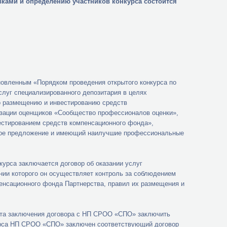
ками и определению участников конкурса состоится
новленным «Порядком проведения открытого конкурса по
слуг специализированного депозитария в целях
о размещению и инвестированию средств
зации оценщиков «Сообщество профессионалов оценки»,
вестированием средств компенсационного фонда»,
сное предложение и имеющий наилучшие профессиональные
курса заключается договор об оказании услуг
ании которого он осуществляет контроль за соблюдением
енсационного фонда Партнерства, правил их размещения и
ента заключения договора с НП СРОО «СПО» заключить
курса НП СРОО «СПО» заключен соответствующий договор