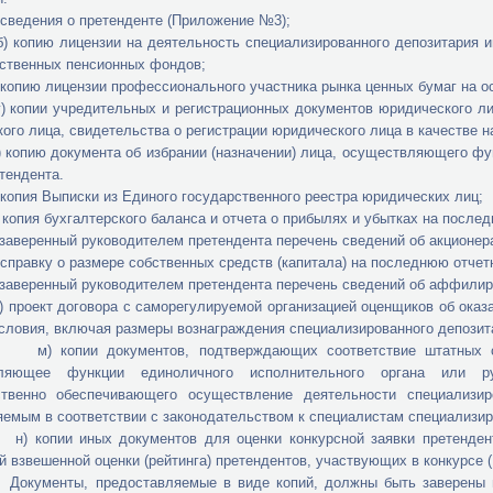
ния о претенденте (Приложение №3);
 лицензии на деятельность специализированного депозитария инв
ственных пенсионных фондов;
 лицензии профессионального участника рынка ценных бумаг на осу
 учредительных и регистрационных документов юридического лица: 
ого лица, свидетельства о регистрации юридического лица в качестве 
 документа об избрании (назначении) лица, осуществляющего функц
етендента.
 Выписки из Единого государственного реестра юридических лиц;
 бухгалтерского баланса и отчета о прибылях и убытках на послед
нный руководителем претендента перечень сведений об акционерах (
ку о размере собственных средств (капитала) на последнюю отчетн
енный руководителем претендента перечень сведений об аффилиров
т договора с саморегулируемой организацией оценщиков об оказани
словия, включая размеры вознаграждения специализированного депозит
и документов, подтверждающих соответствие штатных сотрудн
ляющее функции единоличного исполнительного органа или рук
ственно обеспечивающего осуществление деятельности специализир
емым в соответствии с законодательством к специалистам специализир
 иных документов для оценки конкурсной заявки претендента в
й взвешенной оценки (рейтинга) претендентов, участвующих в конкурсе
ы, предоставляемые в виде копий, должны быть заверены подп