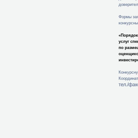
доверител
Формы зая
конкурсны
«Порядок
услуг сп
по разме
оценщико
инвестир
Конкурсн
Координат
тел./фак