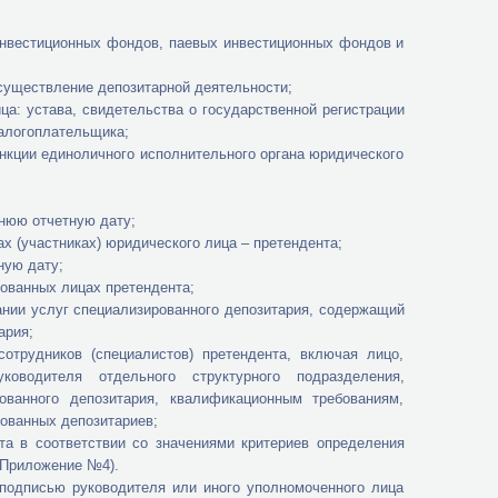
естиционных фондов, паевых инвестиционных фондов и
ществление депозитарной деятельности;
устава, свидетельства о государственной регистрации
налогоплательщика;
ии единоличного исполнительного органа юридического
нюю отчетную дату;
участниках) юридического лица – претендента;
ую дату;
анных лицах претендента;
и услуг специализированного депозитария, содержащий
ария;
иков (специалистов) претендента, включая лицо,
оводителя отдельного структурного подразделения,
ованного депозитария, квалификационным требованиям,
ованных депозитариев;
 соответствии со значениями критериев определения
 (Приложение №4).
исью руководителя или иного уполномоченного лица