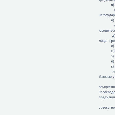
а) сведе
б) копию
негосудар
в) копию
г) копии
юридическ
д) копию
лица - пр
е) копия
ж) копия
з) завере
и) справ
к) завер
л) проек
базовые у
м) копи
осуществ
непосред
предъявля
н) копии
совокупно
Документ