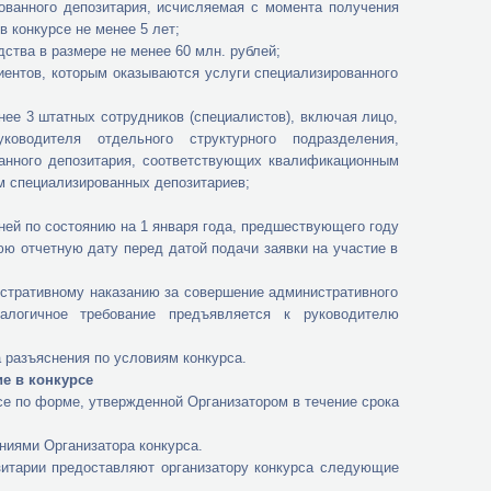
нного депозитария, исчисляемая с момента получения
 конкурсе не менее 5 лет;
ва в размере не менее 60 млн. рублей;
тов, которым оказываются услуги специализированного
 3 штатных сотрудников (специалистов), включая лицо,
оводителя отдельного структурного подразделения,
анного депозитария, соответствующих квалификационным
м специализированных депозитариев;
по состоянию на 1 января года, предшествующего году
юю отчетную дату перед датой подачи заявки на участие в
тративному наказанию за совершение административного
логичное требование предъявляется к руководителю
азъяснения по условиям конкурса.
ие в конкурсе
 по форме, утвержденной Организатором в течение срока
ями Организатора конкурса.
арии предоставляют организатору конкурса следующие