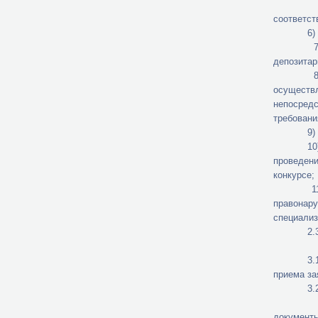
5) продо
соответст
6) имеющи
7) имеющ
депозитар
8) имеющ
осуществ
непосред
требовани
9) не им
10) не и
проведени
конкурсе;
11) не п
правонар
специализ
2.3. Пре
3.1. Для 
приема за
3.2. Зая
3.3. Одн
документы