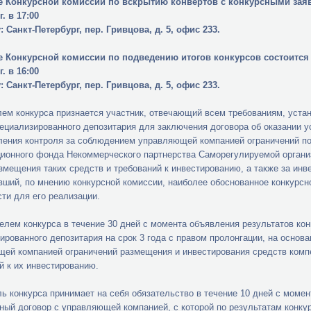
е Конкурсной комиссии по вскрытию конвертов с конкурсными заяв
г. в 17:00
: Санкт-Петербург, пер. Гривцова, д. 5, офис 233.
е Конкурсной комиссии по подведению итогов конкурсов состоится
г. в 16:00
: Санкт-Петербург, пер. Гривцова, д. 5, офис 233.
ем конкурса признается участник, отвечающий всем требованиям, уста
ециализированного депозитария для заключения договора об оказании у
ения контроля за соблюдением управляющей компанией ограничений п
ионного фонда
Некоммерческого партнерства Саморегулируемой органи
змещения таких средств и требований к инвестированию, а также за ин
ший, по мнению конкурсной комиссии, наиболее обоснованное конкур
ти для его реализации.
елем конкурса в течение 30 дней с момента объявления результатов кон
ированного депозитария на срок 3 года с правом пролонгации, на основ
ей компанией ограничений размещения и инвестирования средств комп
й к их инвестированию.
ь конкурса принимает на себя обязательство в течение 10 дней с мом
ный договор с управляющей компанией, с которой по результатам кон