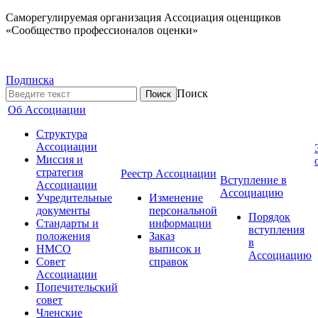
Саморегулируемая организация Ассоциация оценщиков
«Сообщество профессионалов оценки»
Подписка
Поиск
Об Ассоциации
Структура
Ассоциации
Миссия и
стратегия
Реестр Ассоциации
Вступление в
Ассоциации
Ассоциацию
Учредительные
Изменение
документы
персональной
Порядок
Стандарты и
информации
вступления
положения
Заказ
в
НМСО
выписок и
Ассоциацию
Совет
справок
Ассоциации
Попечительский
совет
Членские