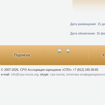
Дата размещения: 15 дек
Дата обновления: 16 фев
Подписка
К
© 2007-2026, СРО Ассоциация оценщиков «СПО» +7 (812) 245-39-65
e-mail:
info@cpa-russia.org
; skype:
cpa-russia
;
политика конфиденциальн