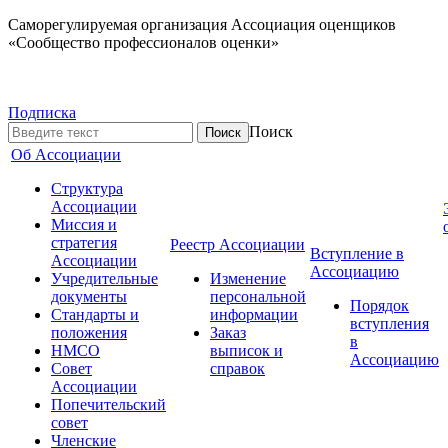
Саморегулируемая организация Ассоциация оценщиков
«Сообщество профессионалов оценки»
Подписка
Поиск
Об Ассоциации
Структура
Ассоциации
Миссия и
стратегия
Реестр Ассоциации
Вступление в
Ассоциации
Ассоциацию
Учредительные
Изменение
документы
персональной
Порядок
Стандарты и
информации
вступления
положения
Заказ
в
НМСО
выписок и
Ассоциацию
Совет
справок
Ассоциации
Попечительский
совет
Членские