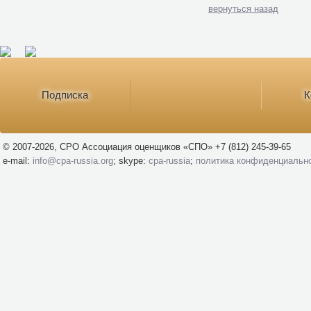
вернуться назад
Подписка
К
© 2007-2026, СРО Ассоциация оценщиков «СПО» +7 (812) 245-39-65
e-mail:
info@cpa-russia.org
; skype:
cpa-russia
;
политика конфиденциальн