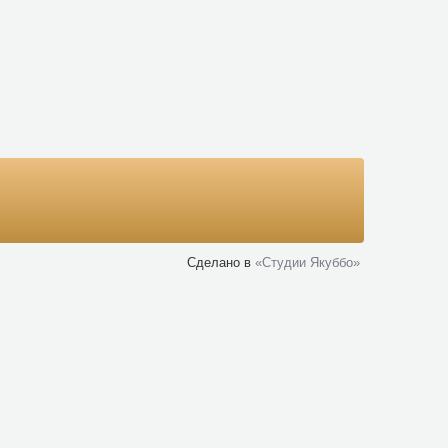
Сделано в
«Cтудии Якуббо»