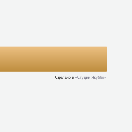
Сделано в
«Cтудии Якуббо»