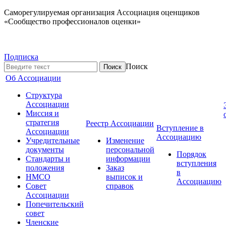
Саморегулируемая организация Ассоциация оценщиков
«Сообщество профессионалов оценки»
Подписка
Поиск
Об Ассоциации
Структура
Ассоциации
Миссия и
стратегия
Реестр Ассоциации
Вступление в
Ассоциации
Ассоциацию
Учредительные
Изменение
документы
персональной
Порядок
Стандарты и
информации
вступления
положения
Заказ
в
НМСО
выписок и
Ассоциацию
Совет
справок
Ассоциации
Попечительский
совет
Членские