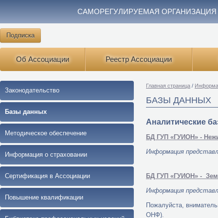
САМОРЕГУЛИРУЕМАЯ ОРГАНИЗАЦИЯ
Подписка
Об Ассоциации
Реестр Ассоциации
Главная страница
/
Информа
Законодательство
БАЗЫ ДАННЫХ
Базы данных
Аналитические б
Методическое обеспечение
БД ГУП «ГУИОН» - Неж
Информация представле
Информация о страховании
Сертификация в Ассоциации
БД ГУП «ГУИОН» - Зем
Информация представлен
Повышение квалификации
Пожалуйста, вниматель
ОНФ).