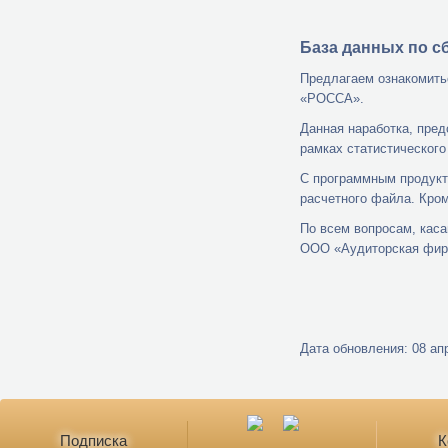
База данных
по с
Предлагаем ознакомить
«РОССА».
Данная наработка, пре
рамках статистического
С программным продукт
расчетного файла. Кро
По всем вопросам, кас
ООО
«
Аудиторская фи
Дата обновления: 08 апр
Подписка
К