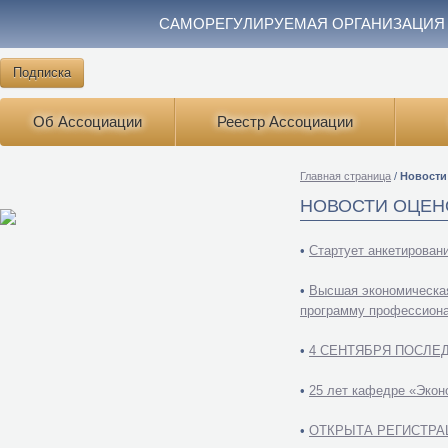
САМОРЕГУЛИРУЕМАЯ ОРГАНИЗАЦИЯ
Подписка
Об Ассоциации
Реестр Ассоциации
Главная страница
/
Новости
НОВОСТИ ОЦЕН
•
Стартует анкетирован
•
Высшая экономическая
программу профессиона
•
4 СЕНТЯБРЯ ПОСЛЕ
•
25 лет кафедре «Эко
•
ОТКРЫТА РЕГИСТРА