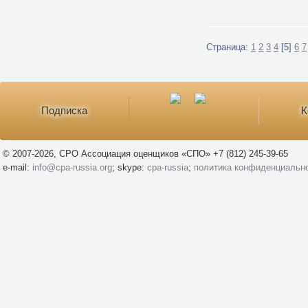
Страница:
1
2
3
4
[5]
6
7
Подписка
К
© 2007-2026, СРО Ассоциация оценщиков «СПО» +7 (812) 245-39-65
e-mail:
info@cpa-russia.org
; skype:
cpa-russia
;
политика конфиденциальн