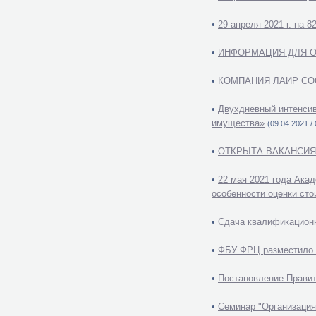
•
29 апреля 2021 г. на 
•
ИНФОРМАЦИЯ ДЛЯ 
•
КОМПАНИЯ ЛАИР СО
•
Двухдневный интенсив
имущества»
(09.04.2021 / 
•
ОТКРЫТА ВАКАНСИЯ 
•
22 мая 2021 года Ака
особенности оценки ст
•
Сдача квалификационн
•
ФБУ ФРЦ разместило г
•
Постановление Правит
•
Семинар "Организация