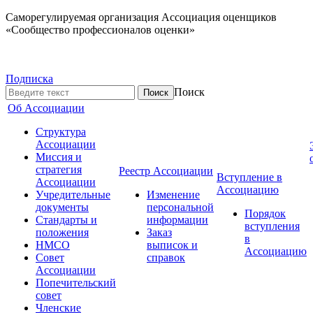
Саморегулируемая организация Ассоциация оценщиков
«Сообщество профессионалов оценки»
Подписка
Поиск
Об Ассоциации
Структура
Ассоциации
Миссия и
стратегия
Реестр Ассоциации
Вступление в
Ассоциации
Ассоциацию
Учредительные
Изменение
документы
персональной
Порядок
Стандарты и
информации
вступления
положения
Заказ
в
НМСО
выписок и
Ассоциацию
Совет
справок
Ассоциации
Попечительский
совет
Членские