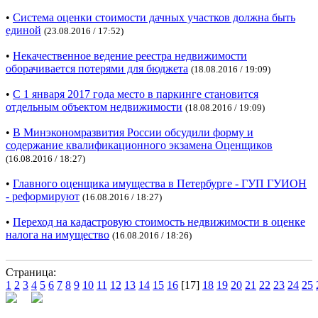
•
Система оценки стоимости дачных участков должна быть
единой
(23.08.2016 / 17:52)
•
Некачественное ведение реестра недвижимости
оборачивается потерями для бюджета
(18.08.2016 / 19:09)
•
С 1 января 2017 года место в паркинге становится
отдельным объектом недвижимости
(18.08.2016 / 19:09)
•
В Минэкономразвития России обсудили форму и
содержание квалификационного экзамена Оценщиков
(16.08.2016 / 18:27)
•
Главного оценщика имущества в Петербурге - ГУП ГУИОН
- реформируют
(16.08.2016 / 18:27)
•
Переход на кадастровую стоимость недвижимости в оценке
налога на имущество
(16.08.2016 / 18:26)
Страница:
1
2
3
4
5
6
7
8
9
10
11
12
13
14
15
16
[17]
18
19
20
21
22
23
24
25