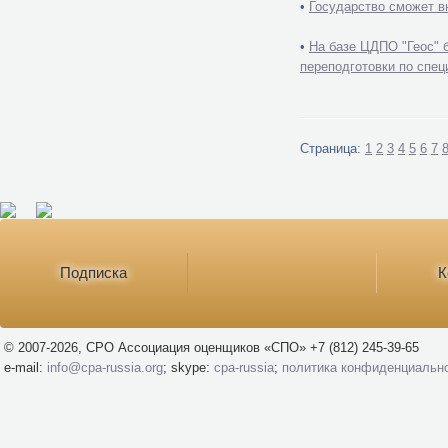
•
Государство сможет в
•
На базе ЦДПО "Геос" 
переподготовки по спец
Страница:
1
2
3
4
5
6
7
Подписка
К
© 2007-2026, СРО Ассоциация оценщиков «СПО» +7 (812) 245-39-65
e-mail:
info@cpa-russia.org
; skype:
cpa-russia
;
политика конфиденциальн