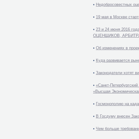
•
Недобросовестных оце
•
19 мая в Москве стар
•
23 и 24 июня 2016 го
ОЦЕНЩИКОВ, АРБИТРАЖ
•
Об изменениях в прое
•
Куда развивается рын
•
Законодатели хотят в
•
«Санкт-Петербургский
«Высшая Экономическа
•
Госмонополию на када
•
В Госдуму внесен Зак
•
Чем больше требовани