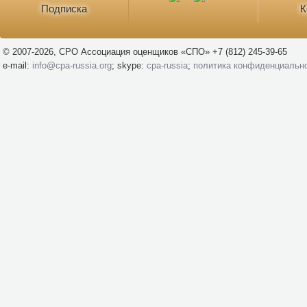
Подписка
К
© 2007-2026, СРО Ассоциация оценщиков «СПО» +7 (812) 245-39-65
e-mail:
info@cpa-russia.org
; skype:
cpa-russia
;
политика конфиденциальн