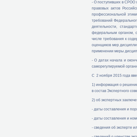
- О поступивших в СРОО
правовых актов Россий
профессиональной этик
требований Федеральног
деятельности, стандар
федеральным органом, 
числе требования к соде
оценщиков мер дисциплин
применении меры дисцип
- О датах начала и око
саморегулируемой орган
С 2 ноября 2015 года в
1) информация о решени
в состав Экспертного со
2) об экспертных заключ
- даты составления и по
- даты составления и ном
- сведения об эксперте и
- сведений о членстве эк