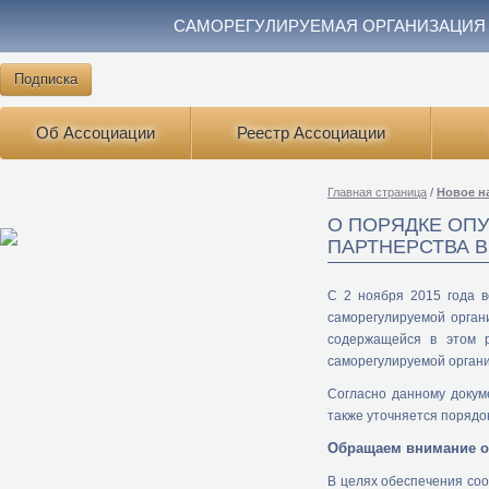
САМОРЕГУЛИРУЕМАЯ ОРГАНИЗАЦИЯ
Подписка
Об Ассоциации
Реестр Ассоциации
Главная страница
/
Новое на
О ПОРЯДКЕ ОП
ПАРТНЕРСТВА 
С 2 ноября 2015 года 
саморегулируемой орган
содержащейся в этом р
саморегулируемой орган
Согласно данному докум
также уточняется порядо
Обращаем внимание о
В целях обеспечения со