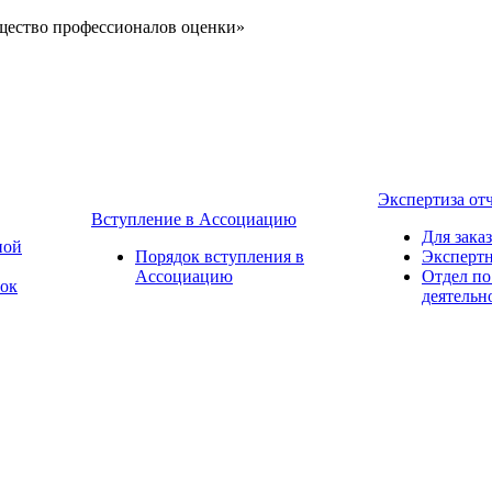
щество профессионалов оценки»
Экспертиза от
Вступление в Ассоциацию
Для зака
ной
Порядок вступления в
Экспертн
Ассоциацию
Отдел по
вок
деятельн