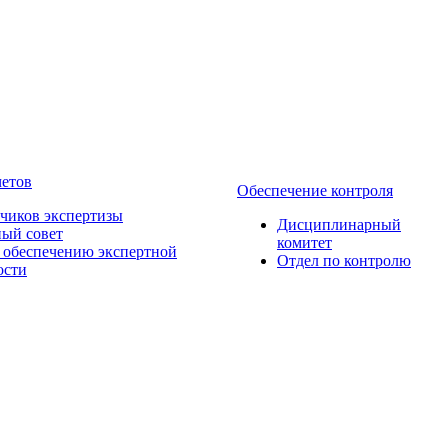
четов
Обеспечение контроля
зчиков экспертизы
Дисциплинарный
ый совет
комитет
 обеcпечению экспертной
Отдел по контролю
ости