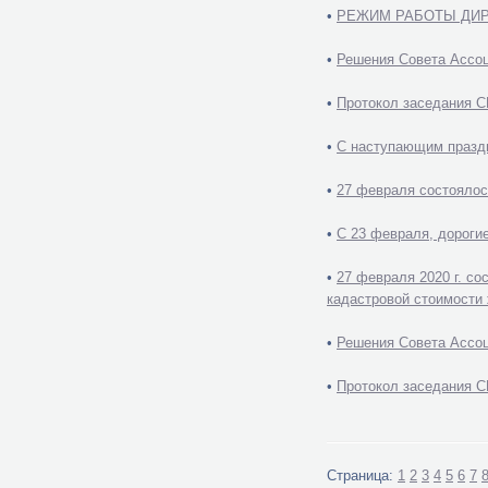
•
РЕЖИМ РАБОТЫ ДИ
•
Решения Совета Ассоц
•
Протокол заседания С
•
С наступающим празд
•
27 февраля состояло
•
С 23 февраля, дороги
•
27 февраля 2020 г. с
кадастровой стоимости
•
Решения Совета Ассоц
•
Протокол заседания С
Страница:
1
2
3
4
5
6
7