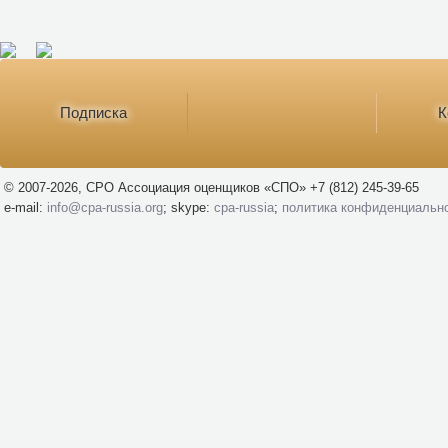
Подписка
К
© 2007-2026, СРО Ассоциация оценщиков «СПО» +7 (812) 245-39-65
e-mail:
info@cpa-russia.org
; skype:
cpa-russia
;
политика конфиденциальн