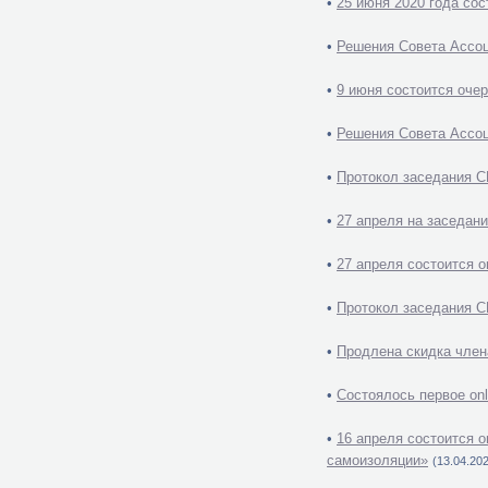
•
25 июня 2020 года со
•
Решения Совета Ассоц
•
9 июня состоится оче
•
Решения Совета Ассоц
•
Протокол заседания С
•
27 апреля на заседан
•
27 апреля состоится 
•
Протокол заседания С
•
Продлена скидка член
•
Состоялось первое on
•
16 апреля состоится 
самоизоляции»
(13.04.202