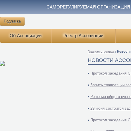
САМОРЕГУЛИРУЕМАЯ ОРГАНИЗАЦИЯ
Подписка
Об Ассоциации
Реестр Ассоциации
Главная страница
/
Новости
НОВОСТИ АССО
•
Протокол заседания 
•
Запись трансляции за
•
Решения общего очере
•
29 июня состоится за
•
Протокол заседания 