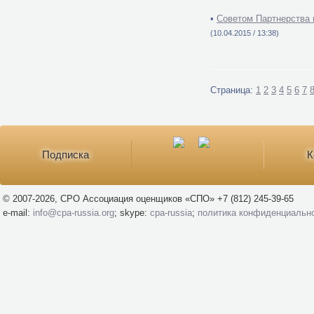
•
Советом Партнерства 
(10.04.2015 / 13:38)
Страница:
1
2
3
4
5
6
7
Подписка
К
© 2007-2026, СРО Ассоциация оценщиков «СПО» +7 (812) 245-39-65
e-mail:
info@cpa-russia.org
; skype:
cpa-russia
;
политика конфиденциальн