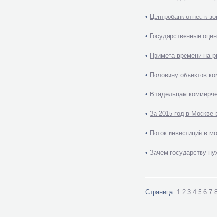
•
Центробанк отнес к зо
•
Государственные оцен
•
Примета времени на р
•
Половину объектов ко
•
Владельцам коммерчес
•
За 2015 год в Москве
•
Поток инвестиций в м
•
Зачем государству нуж
Страница:
1
2
3
4
5
6
7