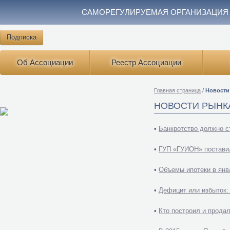
САМОРЕГУЛИРУЕМАЯ ОРГАНИЗАЦИЯ
Подписка
Об Ассоциации
Реестр Ассоциации
Главная страница
/
Новости
НОВОСТИ РЫНК
•
Банкротство должно с
•
ГУП «ГУИОН» постави
•
Объемы ипотеки в янв
•
Дефицит или избыток:
•
Кто построил и прода