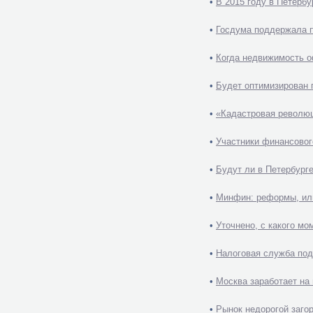
•
В 2015 году в Петербу
•
Госдума поддержала п
•
Когда недвижимость о
•
Будет оптимизирован 
•
«Кадастровая револю
•
Участники финансовог
•
Будут ли в Петербург
•
Минфин: реформы, или
•
Уточнено, с какого м
•
Налоговая служба под
•
Москва заработает на
•
Рынок недорогой заго