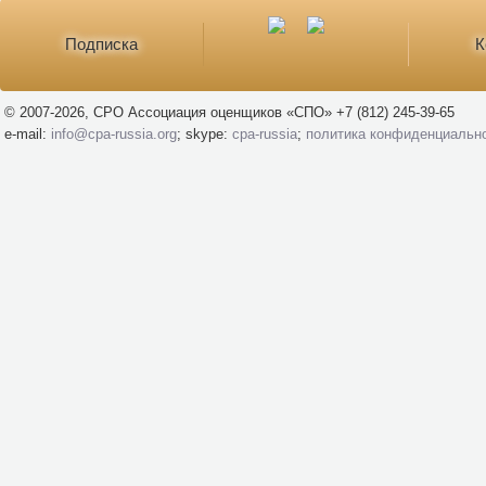
Подписка
К
© 2007-2026, СРО Ассоциация оценщиков «СПО» +7 (812) 245-39-65
e-mail:
info@cpa-russia.org
; skype:
cpa-russia
;
политика конфиденциальн