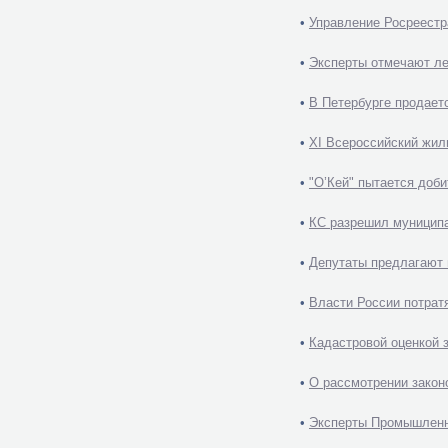
•
Управление Росреестра
•
Эксперты отмечают ле
•
В Петербурге продает
•
XI Всероссийский жили
•
"О’Кей" пытается доб
•
КС разрешил муниципа
•
Депутаты предлагают 
•
Власти России потрат
•
Кадастровой оценкой
•
О рассмотрении закон
•
Эксперты Промышленно