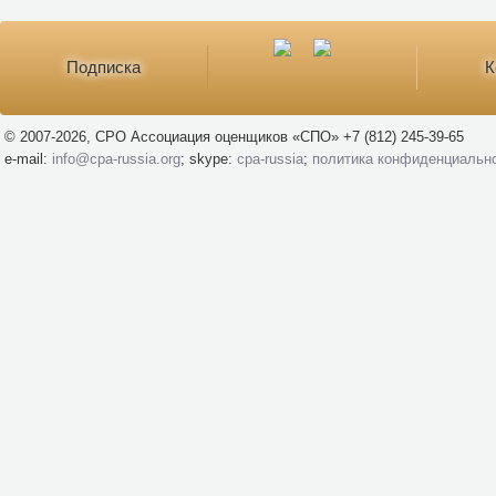
Подписка
К
© 2007-2026, СРО Ассоциация оценщиков «СПО» +7 (812) 245-39-65
e-mail:
info@cpa-russia.org
; skype:
cpa-russia
;
политика конфиденциальн