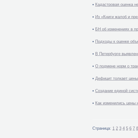
•
Кадастровая оценка н
•
Из «Книги жалоб и пр
•
БН об изменениях в п
•
Подходы к оценке объ
•
В Петербурге выявлен
•
О подмене норм о тра
•
Дефицит толкает цены
•
Создание единой сист
•
Как изменились цены 
Страница:
1
2
3
4
5
6
7