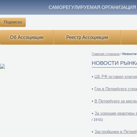
САМОРЕГУЛИРУЕМАЯ ОРГАНИЗАЦИЯ
Подписка
Об Ассоциации
Реестр Ассоциации
Главная страница
/
Новости
НОВОСТИ РЫНК
•
ЦБ РФ оставил ключе
•
Где в Петербурге стр
•
В Петербурге за меся
•
За хорошие квартиры в
/ 19:01)
•
Застройщики в Петерб